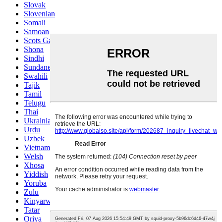
Slovak
Slovenian
Somali
Samoan
Scots Gaelic
Shona
Sindhi
Sundanese
Swahili
Tajik
Tamil
Telugu
Thai
Ukrainian
Urdu
Uzbek
Vietnamese
Welsh
Xhosa
Yiddish
Yoruba
Zulu
Kinyarwanda
Tatar
Oriya