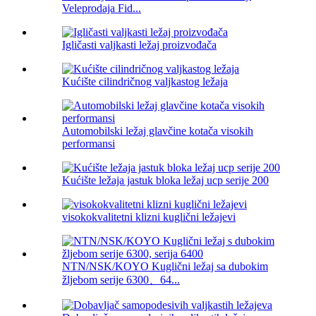
Veleprodaja Fid...
Igličasti valjkasti ležaj proizvođača
Kućište cilindričnog valjkastog ležaja
Automobilski ležaj glavčine kotača visokih
performansi
Kućište ležaja jastuk bloka ležaj ucp serije 200
visokokvalitetni klizni kuglični ležajevi
NTN/NSK/KOYO Kuglični ležaj sa dubokim
žljebom serije 6300、64...