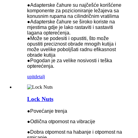
●Adapterske čahure su najčešće korišćene
komponente za pozicioniranje ležajeva sa
konusnim rupama na cilindričnim vratilima
●Adapterske čahure se široko koriste na
mjestima gdje je lako rastaviti i sastaviti
lagana opterećenja.
●Može se podesiti i opustiti, što može
opustiti preciznost obrade mnogih kutija i
može uvelike poboljšati radnu efikasnost
obrade kutija
●Pogodan je za velike nosivosti i teška
opterećenja.
upit
detalj
Lock Nuts
●Povećanje trenja
●Odlična otpornost na vibracije
●Dobra otpornost na habanje i otpornost na
smicanje