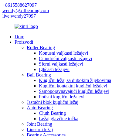
+8615588627097
wendy@xrlbearing.com
live:wendy27097
Dom
Proizvodi
Roller Bearing
Konusni valjkasti ležajevi
Cilindrični valjkasti ležajevi
Sferni valjkasti ležajevi
Igličasti ležajevi
Ball Bearing
Kuglični ležaj sa dubokim žljebovima
Kuglični kontaktni kuglični ležajevi
Samoporavnavajući kuglični ležajevi
Potisni kuglični ležajevi
Jastučni blok kuglični ležaj
Auto Bearing
Cluth Bearing
Ležaj glavčine točka
Joint Bearing
Linearni ležaj
Bearing Accessories