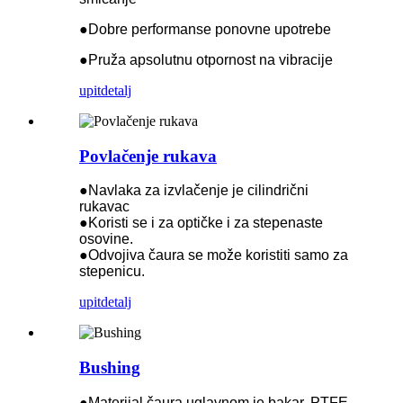
●Dobre performanse ponovne upotrebe
●Pruža apsolutnu otpornost na vibracije
upit
detalj
Povlačenje rukava
●Navlaka za izvlačenje je cilindrični
rukavac
●Koristi se i za optičke i za stepenaste
osovine.
●Odvojiva čaura se može koristiti samo za
stepenicu.
upit
detalj
Bushing
●Materijal čaura uglavnom je bakar, PTFE,