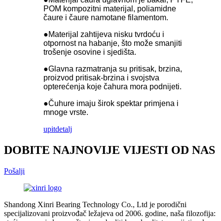
POM kompozitni materijal, poliamidne
čaure i čaure namotane filamentom.
●Materijal zahtijeva nisku tvrdoću i
otpornost na habanje, što može smanjiti
trošenje osovine i sjedišta.
●Glavna razmatranja su pritisak, brzina,
proizvod pritisak-brzina i svojstva
opterećenja koje čahura mora podnijeti.
●Čuhure imaju širok spektar primjena i
mnoge vrste.
upit
detalj
DOBITE NAJNOVIJE VIJESTI OD NAS
Pošalji
Shandong Xinri Bearing Technology Co., Ltd je porodični
specijalizovani proizvođač ležajeva od 2006. godine, naša filozofija: