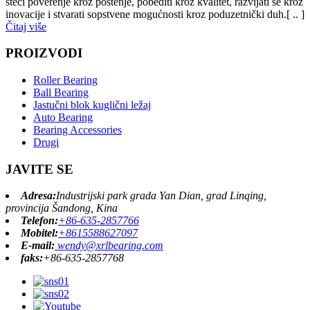
steći poverenje kroz poštenje, pobediti kroz kvalitet, razvijati se kroz
inovacije i stvarati sopstvene mogućnosti kroz poduzetnički duh.[ .. ]
Čitaj više
PROIZVODI
Roller Bearing
Ball Bearing
Jastučni blok kuglični ležaj
Auto Bearing
Bearing Accessories
Drugi
JAVITE SE
Adresa:
Industrijski park grada Yan Dian, grad Linqing,
provincija Šandong, Kina
Telefon:
+86-635-2857766
Mobitel:
+8615588627097
E-mail:
wendy@xrlbearing.com
faks:
+86-635-2857768