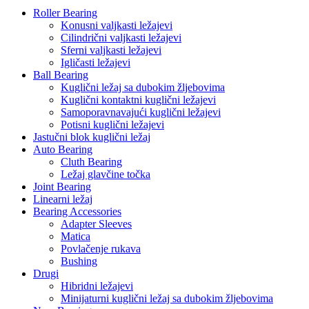
Roller Bearing
Konusni valjkasti ležajevi
Cilindrični valjkasti ležajevi
Sferni valjkasti ležajevi
Igličasti ležajevi
Ball Bearing
Kuglični ležaj sa dubokim žljebovima
Kuglični kontaktni kuglični ležajevi
Samoporavnavajući kuglični ležajevi
Potisni kuglični ležajevi
Jastučni blok kuglični ležaj
Auto Bearing
Cluth Bearing
Ležaj glavčine točka
Joint Bearing
Linearni ležaj
Bearing Accessories
Adapter Sleeves
Matica
Povlačenje rukava
Bushing
Drugi
Hibridni ležajevi
Minijaturni kuglični ležaj sa dubokim žljebovima