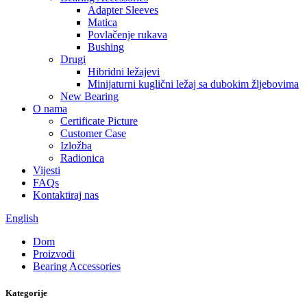
Adapter Sleeves
Matica
Povlačenje rukava
Bushing
Drugi
Hibridni ležajevi
Minijaturni kuglični ležaj sa dubokim žljebovima
New Bearing
O nama
Certificate Picture
Customer Case
Izložba
Radionica
Vijesti
FAQs
Kontaktiraj nas
English
Dom
Proizvodi
Bearing Accessories
Kategorije