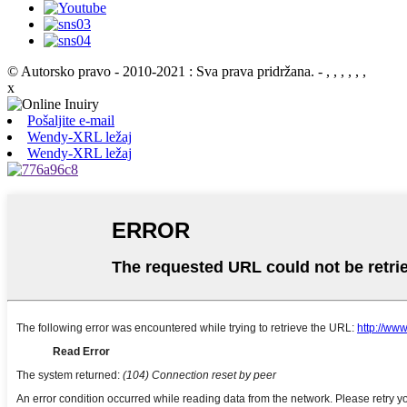
© Autorsko pravo - 2010-2021 : Sva prava pridržana.
- , , , , , ,
x
Pošaljite e-mail
Wendy-XRL ležaj
Wendy-XRL ležaj