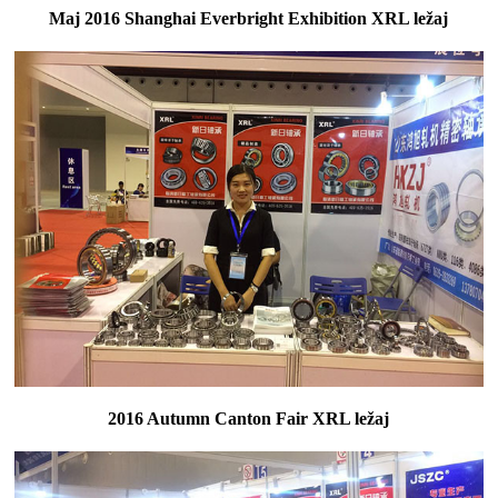
Maj 2016 Shanghai Everbright Exhibition XRL ležaj
2016 Autumn Canton Fair XRL ležaj