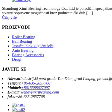
Shandong Xinri Bearing Technology Co., Ltd je porodični specijalizovan
stvarati sopstvene mogućnosti kroz poduzetnički duh.[ .. ]
Čitaj više
PROIZVODI
Roller Bearing
Ball Bearing
Jastučni blok kuglični ležaj
Auto Bearing
Bearing Accessories
Drugi
JAVITE SE
Adresa:
Industrijski park grada Yan Dian, grad Linqing, provinci
Telefon:
+86-635-2857766
Mobitel:
+8615588627097
E-mail:
wendy@xrlbearing.com
faks:
+86-635-2857768