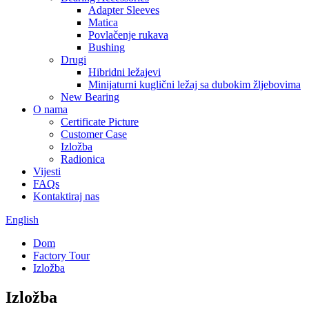
Adapter Sleeves
Matica
Povlačenje rukava
Bushing
Drugi
Hibridni ležajevi
Minijaturni kuglični ležaj sa dubokim žljebovima
New Bearing
O nama
Certificate Picture
Customer Case
Izložba
Radionica
Vijesti
FAQs
Kontaktiraj nas
English
Dom
Factory Tour
Izložba
Izložba