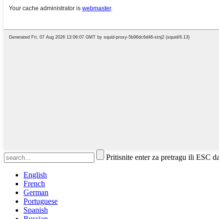
Pritisnite enter za pretragu ili ESC d
English
French
German
Portuguese
Spanish
Russian