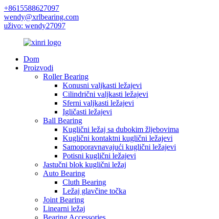
+8615588627097
wendy@xrlbearing.com
uživo: wendy27097
Dom
Proizvodi
Roller Bearing
Konusni valjkasti ležajevi
Cilindrični valjkasti ležajevi
Sferni valjkasti ležajevi
Igličasti ležajevi
Ball Bearing
Kuglični ležaj sa dubokim žljebovima
Kuglični kontaktni kuglični ležajevi
Samoporavnavajući kuglični ležajevi
Potisni kuglični ležajevi
Jastučni blok kuglični ležaj
Auto Bearing
Cluth Bearing
Ležaj glavčine točka
Joint Bearing
Linearni ležaj
Bearing Accessories