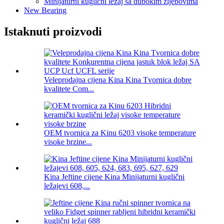
Minijaturni kuglični ležaj sa dubokim žljebovima
New Bearing
Istaknuti proizvodi
Veleprodajna cijena Kina Kina Tvornica dobre
kvalitete Com...
OEM tvornica za Kinu 6203 visoke temperature
visoke brzine...
Kina Jeftine cijene Kina Minijaturni kuglični
ležajevi 608,...