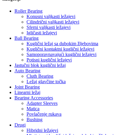
Roller Bearing
Konusni valjkasti ležajevi
Cilindrični valjkasti ležajevi
Sferni valjkasti ležajevi
Igličasti ležajevi
Ball Bearing
Kuglični ležaj sa dubokim žljebovima
Kuglični kontaktni kuglični ležajevi
Samoporavnavajući kuglični ležajevi
Potisni kuglični ležajevi
Jastučni blok kuglični ležaj
Auto Bearing
Cluth Bearing
Ležaj glavčine točka
Joint Bearing
Linearni ležaj
Bearing Accessories
Adapter Sleeves
Matica
Povlačenje rukava
Bushing
Drugi
Hibridni ležajevi