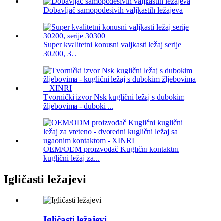
Dobavljač samopodesivih valjkastih ležajeva
Super kvalitetni konusni valjkasti ležaj serije
30200, 3...
Tvornički izvor Nsk kuglični ležaj s dubokim
žljebovima - duboki ...
OEM/ODM proizvođač Kuglični kontaktni
kuglični ležaj za...
Igličasti ležajevi
Igličasti ležajevi