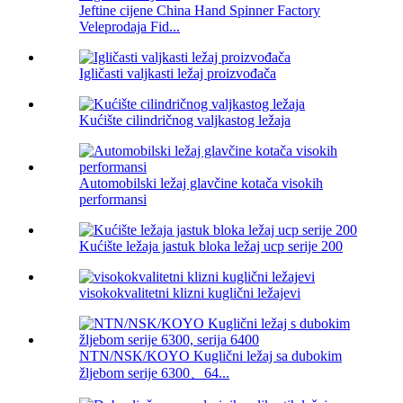
Jeftine cijene China Hand Spinner Factory
Veleprodaja Fid...
Igličasti valjkasti ležaj proizvođača
Kućište cilindričnog valjkastog ležaja
Automobilski ležaj glavčine kotača visokih
performansi
Kućište ležaja jastuk bloka ležaj ucp serije 200
visokokvalitetni klizni kuglični ležajevi
NTN/NSK/KOYO Kuglični ležaj sa dubokim
žljebom serije 6300、64...