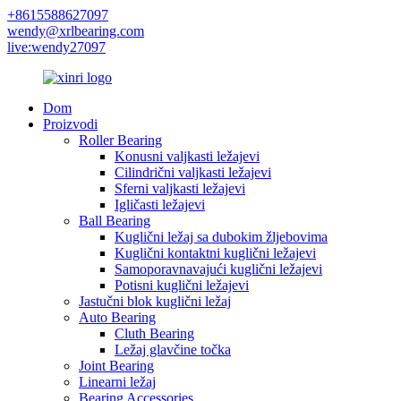
+8615588627097
wendy@xrlbearing.com
live:wendy27097
Dom
Proizvodi
Roller Bearing
Konusni valjkasti ležajevi
Cilindrični valjkasti ležajevi
Sferni valjkasti ležajevi
Igličasti ležajevi
Ball Bearing
Kuglični ležaj sa dubokim žljebovima
Kuglični kontaktni kuglični ležajevi
Samoporavnavajući kuglični ležajevi
Potisni kuglični ležajevi
Jastučni blok kuglični ležaj
Auto Bearing
Cluth Bearing
Ležaj glavčine točka
Joint Bearing
Linearni ležaj
Bearing Accessories