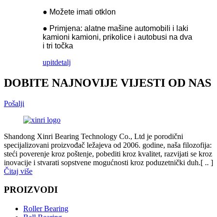
● Možete imati otklon
● Primjena: alatne mašine automobili i laki
kamioni kamioni, prikolice i autobusi na dva
i tri točka
upit
detalj
DOBITE NAJNOVIJE VIJESTI OD NAS
Pošalji
Shandong Xinri Bearing Technology Co., Ltd je porodični
specijalizovani proizvođač ležajeva od 2006. godine, naša filozofija:
steći poverenje kroz poštenje, pobediti kroz kvalitet, razvijati se kroz
inovacije i stvarati sopstvene mogućnosti kroz poduzetnički duh.[ .. ]
Čitaj više
PROIZVODI
Roller Bearing