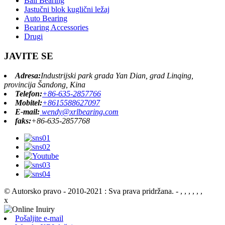
Ball Bearing
Jastučni blok kuglični ležaj
Auto Bearing
Bearing Accessories
Drugi
JAVITE SE
Adresa:
Industrijski park grada Yan Dian, grad Linqing,
provincija Šandong, Kina
Telefon:
+86-635-2857766
Mobitel:
+8615588627097
E-mail:
wendy@xrlbearing.com
faks:
+86-635-2857768
© Autorsko pravo - 2010-2021 : Sva prava pridržana.
- , , , , , ,
x
Pošaljite e-mail