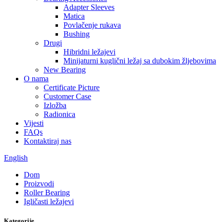
Adapter Sleeves
Matica
Povlačenje rukava
Bushing
Drugi
Hibridni ležajevi
Minijaturni kuglični ležaj sa dubokim žljebovima
New Bearing
O nama
Certificate Picture
Customer Case
Izložba
Radionica
Vijesti
FAQs
Kontaktiraj nas
English
Dom
Proizvodi
Roller Bearing
Igličasti ležajevi
Kategorije