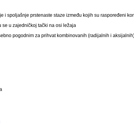
e i spoljašnje prstenaste staze između kojih su raspoređeni kon
 se u zajedničkoj tački na osi ležaja
sebno pogodnim za prihvat kombinovanih (radijalnih i aksijalnih
sa
j