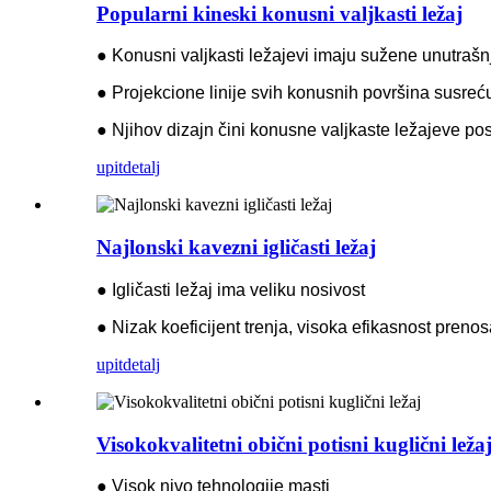
Popularni kineski konusni valjkasti ležaj
● Konusni valjkasti ležajevi imaju sužene unutrašnj
● Projekcione linije svih konusnih površina susreću
● Njihov dizajn čini konusne valjkaste ležajeve po
upit
detalj
Najlonski kavezni igličasti ležaj
● Igličasti ležaj ima veliku nosivost
● Nizak koeficijent trenja, visoka efikasnost preno
upit
detalj
Visokokvalitetni obični potisni kuglični leža
● Visok nivo tehnologije masti