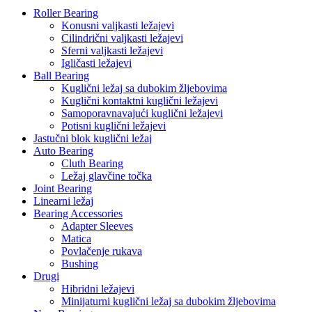
Roller Bearing
Konusni valjkasti ležajevi
Cilindrični valjkasti ležajevi
Sferni valjkasti ležajevi
Igličasti ležajevi
Ball Bearing
Kuglični ležaj sa dubokim žljebovima
Kuglični kontaktni kuglični ležajevi
Samoporavnavajući kuglični ležajevi
Potisni kuglični ležajevi
Jastučni blok kuglični ležaj
Auto Bearing
Cluth Bearing
Ležaj glavčine točka
Joint Bearing
Linearni ležaj
Bearing Accessories
Adapter Sleeves
Matica
Povlačenje rukava
Bushing
Drugi
Hibridni ležajevi
Minijaturni kuglični ležaj sa dubokim žljebovima