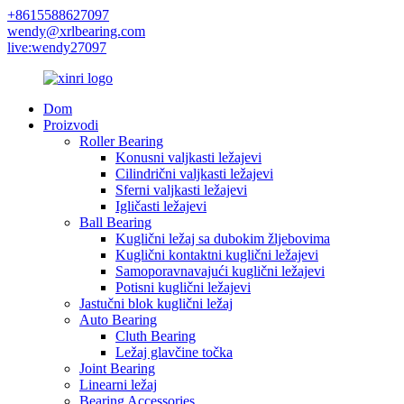
+8615588627097
wendy@xrlbearing.com
live:wendy27097
Dom
Proizvodi
Roller Bearing
Konusni valjkasti ležajevi
Cilindrični valjkasti ležajevi
Sferni valjkasti ležajevi
Igličasti ležajevi
Ball Bearing
Kuglični ležaj sa dubokim žljebovima
Kuglični kontaktni kuglični ležajevi
Samoporavnavajući kuglični ležajevi
Potisni kuglični ležajevi
Jastučni blok kuglični ležaj
Auto Bearing
Cluth Bearing
Ležaj glavčine točka
Joint Bearing
Linearni ležaj
Bearing Accessories