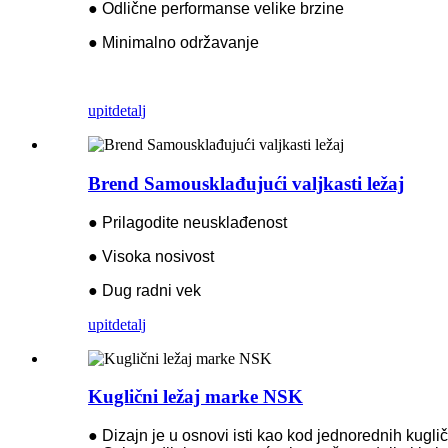
● Odlične performanse velike brzine
● Minimalno održavanje
upit
detalj
Brend Samousklađujući valjkasti ležaj
● Prilagodite neusklađenost
● Visoka nosivost
● Dug radni vek
upit
detalj
Kuglični ležaj marke NSK
● Dizajn je u osnovi isti kao kod jednorednih kugl