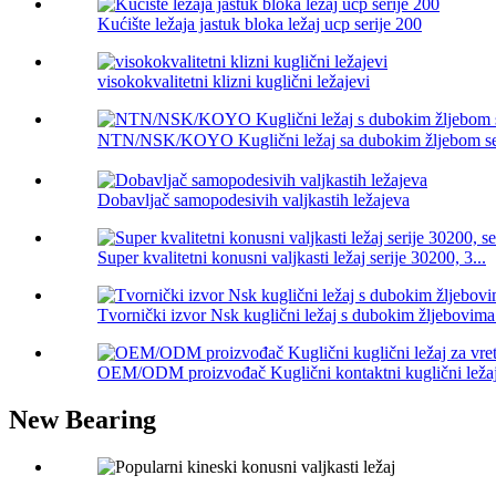
Kućište ležaja jastuk bloka ležaj ucp serije 200
visokokvalitetni klizni kuglični ležajevi
NTN/NSK/KOYO Kuglični ležaj sa dubokim žljebom se
Dobavljač samopodesivih valjkastih ležajeva
Super kvalitetni konusni valjkasti ležaj serije 30200, 3...
Tvornički izvor Nsk kuglični ležaj s dubokim žljebovima 
OEM/ODM proizvođač Kuglični kontaktni kuglični ležaj 
New Bearing