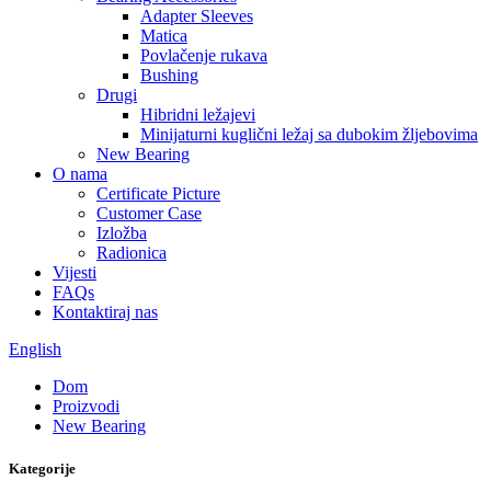
Adapter Sleeves
Matica
Povlačenje rukava
Bushing
Drugi
Hibridni ležajevi
Minijaturni kuglični ležaj sa dubokim žljebovima
New Bearing
O nama
Certificate Picture
Customer Case
Izložba
Radionica
Vijesti
FAQs
Kontaktiraj nas
English
Dom
Proizvodi
New Bearing
Kategorije