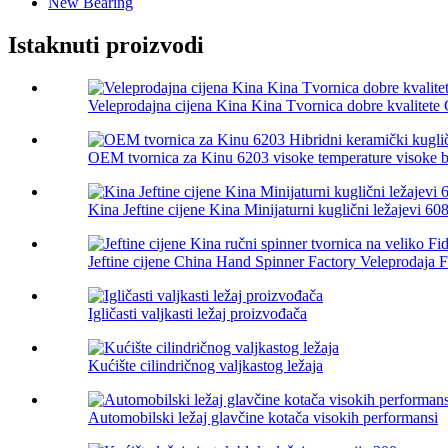
New Bearing
Istaknuti proizvodi
Veleprodajna cijena Kina Kina Tvornica dobre kvalitete 
OEM tvornica za Kinu 6203 visoke temperature visoke br
Kina Jeftine cijene Kina Minijaturni kuglični ležajevi 608,
Jeftine cijene China Hand Spinner Factory Veleprodaja Fi
Igličasti valjkasti ležaj proizvođača
Kućište cilindričnog valjkastog ležaja
Automobilski ležaj glavčine kotača visokih performansi