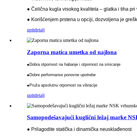
● Čelična kugla visokog kvaliteta – glatka i tiha pri 
● Korišćenjem prstena u opciji, dozvoljena je greška
upit
detalj
Zaporna matica umetka od najlona
●Dobra otpornost na habanje i otpornost na smicanje
●Dobre performanse ponovne upotrebe
●Pruža apsolutnu otpornost na vibracije
upit
detalj
Samopodešavajući kuglični ležaj marke NS
● Prilagodite statička i dinamička neusklađenost