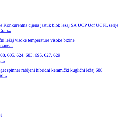
Com...
zine...
...
d...