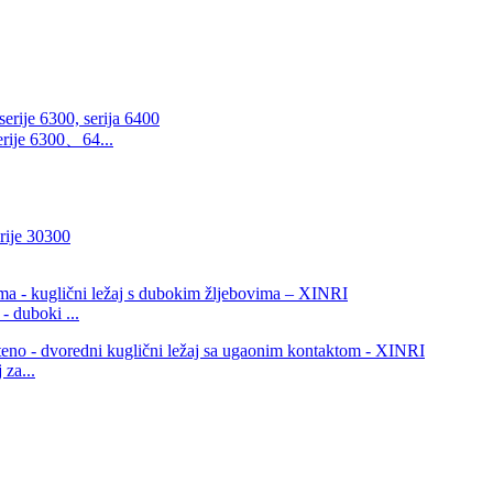
rije 6300、64...
- duboki ...
za...