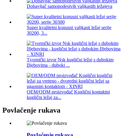
Dobavljač samopodesivih valjkastih ležajeva
Super kvalitetni konusni valjkasti ležaj serije
30200, 3...
Tvornički izvor Nsk kuglični ležaj s dubokim
žljebovima - duboki ...
OEM/ODM proizvođač Kuglični kontaktni
kuglični ležaj za...
Povlačenje rukava
Povlačenje rukava