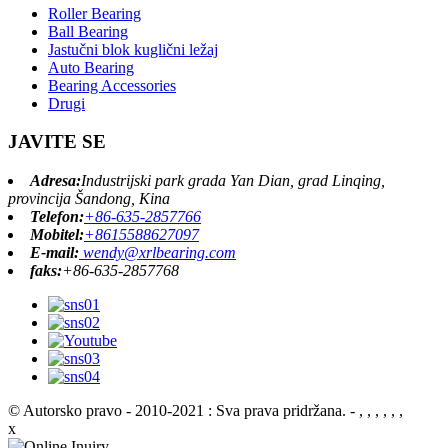
Roller Bearing
Ball Bearing
Jastučni blok kuglični ležaj
Auto Bearing
Bearing Accessories
Drugi
JAVITE SE
Adresa:
Industrijski park grada Yan Dian, grad Linqing,
provincija Šandong, Kina
Telefon:
+86-635-2857766
Mobitel:
+8615588627097
E-mail:
wendy@xrlbearing.com
faks:
+86-635-2857768
© Autorsko pravo - 2010-2021 : Sva prava pridržana.
- , , , , , ,
x