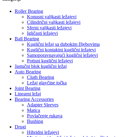
Roller Bearing
Konusni valjkasti ležajevi
Cilindrični valjkasti ležajevi
Sferni valjkasti ležajevi
Igličasti ležajevi
Ball Bearing
Kuglični ležaj sa dubokim žljebovima
Kuglični kontaktni kuglični ležajevi
Samoporavnavajući kuglični ležajevi
Potisni kuglični ležajevi
Jastučni blok kuglični ležaj
Auto Bearing
Cluth Bearing
Ležaj glavčine točka
Joint Bearing
Linearni ležaj
Bearing Accessories
Adapter Sleeves
Matica
Povlačenje rukava
Bushing
Drugi
Hibridni ležajevi