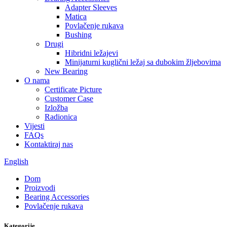
Adapter Sleeves
Matica
Povlačenje rukava
Bushing
Drugi
Hibridni ležajevi
Minijaturni kuglični ležaj sa dubokim žljebovima
New Bearing
O nama
Certificate Picture
Customer Case
Izložba
Radionica
Vijesti
FAQs
Kontaktiraj nas
English
Dom
Proizvodi
Bearing Accessories
Povlačenje rukava
Kategorije