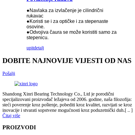
●Navlaka za izvlačenje je cilindrični
rukavac
●Koristi se i za optičke i za stepenaste
osovine.
●Odvojiva čaura se može koristiti samo za
stepenicu.
upit
detalj
DOBITE NAJNOVIJE VIJESTI OD NAS
Pošalji
Shandong Xinri Bearing Technology Co., Ltd je porodični
specijalizovani proizvođač ležajeva od 2006. godine, naša filozofija:
steći poverenje kroz poštenje, pobediti kroz kvalitet, razvijati se kroz
inovacije i stvarati sopstvene mogućnosti kroz poduzetnički duh.[ .. ]
Čitaj više
PROIZVODI