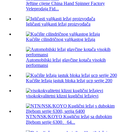
Jeftine cijene China Hand Spinner Factory
Veleprodaja Fid...
Igličasti valjkasti ležaj proizvođača
Kućište cilindričnog valjkastog ležaja
Automobilski ležaj glavčine kotača visokih
performansi
Kućište ležaja jastuk bloka ležaj ucp serije 200
visokokvalitetni klizni kuglični ležajevi
NTN/NSK/KOYO Kuglični ležaj sa dubokim
žljebom serije 6300、64...