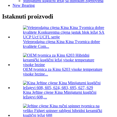
Minijaturni kuglični ležaj sa dubokim žljebovima
New Bearing
Istaknuti proizvodi
Veleprodajna cijena Kina Kina Tvornica dobre
kvalitete Com...
OEM tvornica za Kinu 6203 visoke temperature
visoke brzine...
Kina Jeftine cijene Kina Minijaturni kuglični
ležajevi 608,...