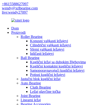
+8615588627097
wendy@xrlbearing.com
live:wendy27097
Dom
Proizvodi
Roller Bearing
Konusni valjkasti ležajevi
Cilindrični valjkasti ležajevi
Sferni valjkasti ležajevi
Igličasti ležajevi
Ball Bearing
Kuglični ležaj sa dubokim žljebovima
Kuglični kontaktni kuglični ležajevi
Samoporavnavajući kuglični ležajevi
Potisni kuglični ležajevi
Jastučni blok kuglični ležaj
Auto Bearing
Cluth Bearing
Ležaj glavčine točka
Joint Bearing
Linearni ležaj
Bearing Accessories