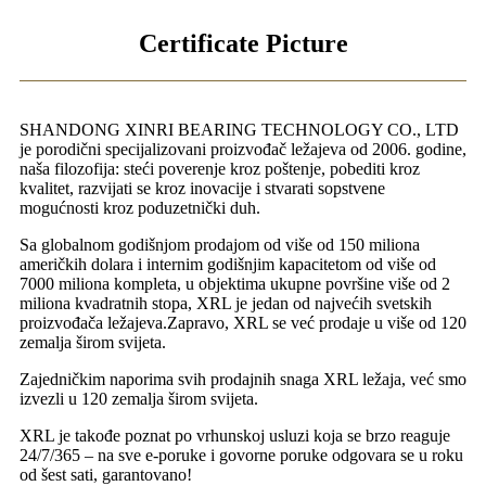
Certificate Picture
SHANDONG XINRI BEARING TECHNOLOGY CO., LTD
je porodični specijalizovani proizvođač ležajeva od 2006. godine,
naša filozofija: steći poverenje kroz poštenje, pobediti kroz
kvalitet, razvijati se kroz inovacije i stvarati sopstvene
mogućnosti kroz poduzetnički duh.
Sa globalnom godišnjom prodajom od više od 150 miliona
američkih dolara i internim godišnjim kapacitetom od više od
7000 miliona kompleta, u objektima ukupne površine više od 2
miliona kvadratnih stopa, XRL je jedan od najvećih svetskih
proizvođača ležajeva.Zapravo, XRL se već prodaje u više od 120
zemalja širom svijeta.
Zajedničkim naporima svih prodajnih snaga XRL ležaja, već smo
izvezli u 120 zemalja širom svijeta.
XRL je takođe poznat po vrhunskoj usluzi koja se brzo reaguje
24/7/365 – na sve e-poruke i govorne poruke odgovara se u roku
od šest sati, garantovano!