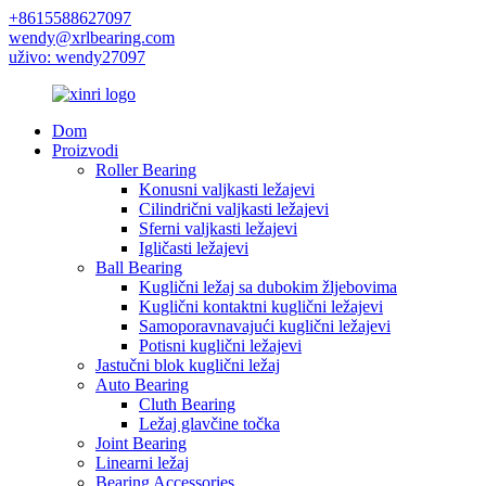
+8615588627097
wendy@xrlbearing.com
uživo: wendy27097
Dom
Proizvodi
Roller Bearing
Konusni valjkasti ležajevi
Cilindrični valjkasti ležajevi
Sferni valjkasti ležajevi
Igličasti ležajevi
Ball Bearing
Kuglični ležaj sa dubokim žljebovima
Kuglični kontaktni kuglični ležajevi
Samoporavnavajući kuglični ležajevi
Potisni kuglični ležajevi
Jastučni blok kuglični ležaj
Auto Bearing
Cluth Bearing
Ležaj glavčine točka
Joint Bearing
Linearni ležaj
Bearing Accessories