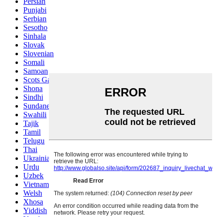
Persian
Punjabi
Serbian
Sesotho
Sinhala
Slovak
Slovenian
Somali
Samoan
Scots Gaelic
Shona
Sindhi
Sundanese
Swahili
Tajik
Tamil
Telugu
Thai
Ukrainian
Urdu
Uzbek
Vietnamese
Welsh
Xhosa
Yiddish