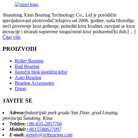
Shandong Xinri Bearing Technology Co., Ltd je porodični
specijalizovani proizvođač ležajeva od 2006. godine, naša filozofija:
steći poverenje kroz poštenje, pobediti kroz kvalitet, razvijati se kroz
inovacije i stvarati sopstvene mogućnosti kroz poduzetnički duh.[ .. ]
Čitaj više
PROIZVODI
Roller Bearing
Ball Bearing
Jastučni blok kuglični ležaj
Auto Bearing
Bearing Accessories
Drugi
JAVITE SE
Adresa:
Industrijski park grada Yan Dian, grad Linqing,
provincija Šandong, Kina
Telefon:
+86-635-2857766
Mobitel:
+8615588627097
E-mail:
wendy@xrlbearing.com