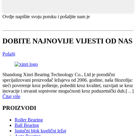
Ovdje napišite svoju poruku i pošaljite nam je
DOBITE NAJNOVIJE VIJESTI OD NAS
Pošalji
Shandong Xinri Bearing Technology Co., Ltd je porodični
specijalizovani proizvođač ležajeva od 2006. godine, naša filozofija:
steći poverenje kroz poštenje, pobediti kroz kvalitet, razvijati se kroz
inovacije i stvarati sopstvene mogućnosti kroz poduzetnički duh.[ .. ]
Čitaj više
PROIZVODI
Roller Bearing
Ball Bearing
Jastučni blok kuglični ležaj