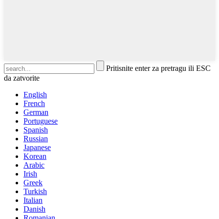
Pritisnite enter za pretragu ili ESC
da zatvorite
English
French
German
Portuguese
Spanish
Russian
Japanese
Korean
Arabic
Irish
Greek
Turkish
Italian
Danish
Romanian