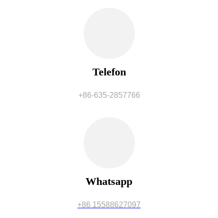
Telefon
+86-635-2857766
Whatsapp
+86 15588627097