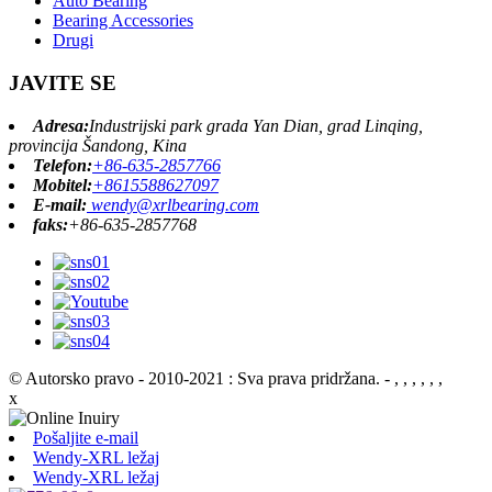
Auto Bearing
Bearing Accessories
Drugi
JAVITE SE
Adresa:
Industrijski park grada Yan Dian, grad Linqing,
provincija Šandong, Kina
Telefon:
+86-635-2857766
Mobitel:
+8615588627097
E-mail:
wendy@xrlbearing.com
faks:
+86-635-2857768
© Autorsko pravo - 2010-2021 : Sva prava pridržana.
- , , , , , ,
x
Pošaljite e-mail
Wendy-XRL ležaj
Wendy-XRL ležaj