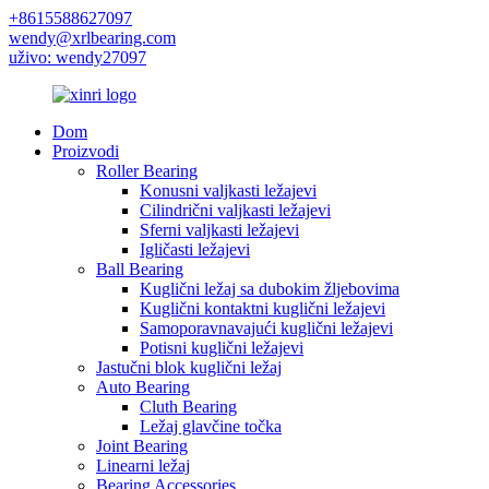
+8615588627097
wendy@xrlbearing.com
uživo: wendy27097
Dom
Proizvodi
Roller Bearing
Konusni valjkasti ležajevi
Cilindrični valjkasti ležajevi
Sferni valjkasti ležajevi
Igličasti ležajevi
Ball Bearing
Kuglični ležaj sa dubokim žljebovima
Kuglični kontaktni kuglični ležajevi
Samoporavnavajući kuglični ležajevi
Potisni kuglični ležajevi
Jastučni blok kuglični ležaj
Auto Bearing
Cluth Bearing
Ležaj glavčine točka
Joint Bearing
Linearni ležaj
Bearing Accessories