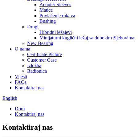
Adapter Sleeves
Matica
Povlačenje rukava
Bushing
Drugi
Hibridni ležajevi
Minijaturni kuglični ležaj sa dubokim žljebovima
New Bearing
O nama
Certificate Picture
Customer Case
Izložba
Radionica
Vijesti
FAQs
Kontaktiraj nas
English
Dom
Kontaktiraj nas
Kontaktiraj nas