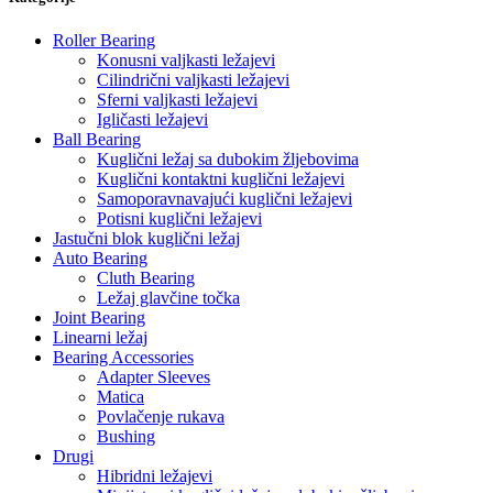
Roller Bearing
Konusni valjkasti ležajevi
Cilindrični valjkasti ležajevi
Sferni valjkasti ležajevi
Igličasti ležajevi
Ball Bearing
Kuglični ležaj sa dubokim žljebovima
Kuglični kontaktni kuglični ležajevi
Samoporavnavajući kuglični ležajevi
Potisni kuglični ležajevi
Jastučni blok kuglični ležaj
Auto Bearing
Cluth Bearing
Ležaj glavčine točka
Joint Bearing
Linearni ležaj
Bearing Accessories
Adapter Sleeves
Matica
Povlačenje rukava
Bushing
Drugi
Hibridni ležajevi