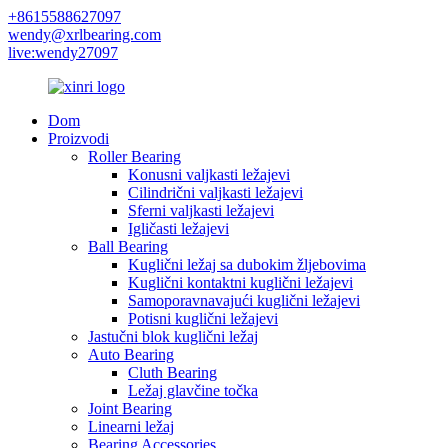
+8615588627097
wendy@xrlbearing.com
live:wendy27097
Dom
Proizvodi
Roller Bearing
Konusni valjkasti ležajevi
Cilindrični valjkasti ležajevi
Sferni valjkasti ležajevi
Igličasti ležajevi
Ball Bearing
Kuglični ležaj sa dubokim žljebovima
Kuglični kontaktni kuglični ležajevi
Samoporavnavajući kuglični ležajevi
Potisni kuglični ležajevi
Jastučni blok kuglični ležaj
Auto Bearing
Cluth Bearing
Ležaj glavčine točka
Joint Bearing
Linearni ležaj
Bearing Accessories