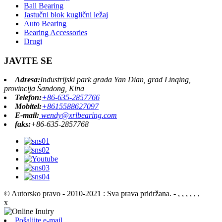
Ball Bearing
Jastučni blok kuglični ležaj
Auto Bearing
Bearing Accessories
Drugi
JAVITE SE
Adresa:
Industrijski park grada Yan Dian, grad Linqing,
provincija Šandong, Kina
Telefon:
+86-635-2857766
Mobitel:
+8615588627097
E-mail:
wendy@xrlbearing.com
faks:
+86-635-2857768
© Autorsko pravo - 2010-2021 : Sva prava pridržana.
- , , , , , ,
x
Pošaljite e-mail