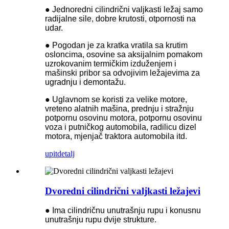
● Jednoredni cilindrični valjkasti ležaj samo
radijalne sile, dobre krutosti, otpornosti na
udar.
● Pogodan je za kratka vratila sa krutim
osloncima, osovine sa aksijalnim pomakom
uzrokovanim termičkim izduženjem i
mašinski pribor sa odvojivim ležajevima za
ugradnju i demontažu.
● Uglavnom se koristi za velike motore,
vreteno alatnih mašina, prednju i stražnju
potpornu osovinu motora, potpornu osovinu
voza i putničkog automobila, radilicu dizel
motora, mjenjač traktora automobila itd.
upit
detalj
Dvoredni cilindrični valjkasti ležajevi
● Ima cilindričnu unutrašnju rupu i konusnu
unutrašnju rupu dvije strukture.