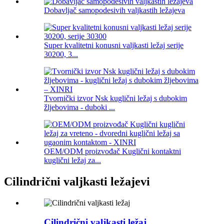
Dobavljač samopodesivih valjkastih ležajeva
Super kvalitetni konusni valjkasti ležaj serije
30200, 3...
Tvornički izvor Nsk kuglični ležaj s dubokim
žljebovima - duboki ...
OEM/ODM proizvođač Kuglični kontaktni
kuglični ležaj za...
Cilindrični valjkasti ležajevi
Cilindrični valjkasti ležaj