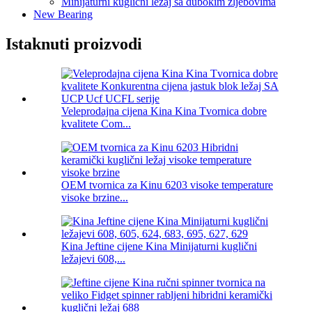
Minijaturni kuglični ležaj sa dubokim žljebovima
New Bearing
Istaknuti proizvodi
Veleprodajna cijena Kina Kina Tvornica dobre
kvalitete Com...
OEM tvornica za Kinu 6203 visoke temperature
visoke brzine...
Kina Jeftine cijene Kina Minijaturni kuglični
ležajevi 608,...