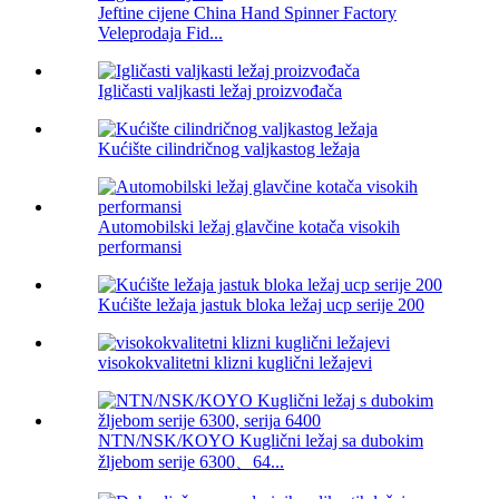
Jeftine cijene China Hand Spinner Factory
Veleprodaja Fid...
Igličasti valjkasti ležaj proizvođača
Kućište cilindričnog valjkastog ležaja
Automobilski ležaj glavčine kotača visokih
performansi
Kućište ležaja jastuk bloka ležaj ucp serije 200
visokokvalitetni klizni kuglični ležajevi
NTN/NSK/KOYO Kuglični ležaj sa dubokim
žljebom serije 6300、64...