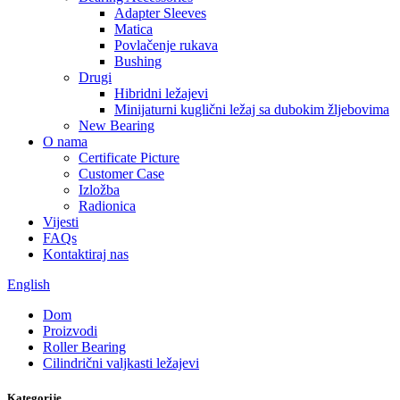
Adapter Sleeves
Matica
Povlačenje rukava
Bushing
Drugi
Hibridni ležajevi
Minijaturni kuglični ležaj sa dubokim žljebovima
New Bearing
O nama
Certificate Picture
Customer Case
Izložba
Radionica
Vijesti
FAQs
Kontaktiraj nas
English
Dom
Proizvodi
Roller Bearing
Cilindrični valjkasti ležajevi
Kategorije