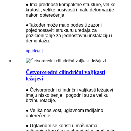
● Ima prednosti kompaktne strukture, velike
krutosti, velike nosivosti i male deformacije
nakon opterećenja.
●Također može malo podesiti zazor i
pojednostaviti strukturu uređaja za
pozicioniranje za jednostavnu instalaciju i
demontažu.
upit
detalj
Četvororedni cilindrični valjkasti
ležajevi
● Četvororedni cilindrični valjkasti ležajevi
imaju nisko trenje i pogodni su za veliku
brzinu rotacije.
● Velika nosivost, uglavnom radijalno
opterećenje.
● Uglavnom se koristi u mašinama
valjaonica kao što su hladni mlin, vrući mlin