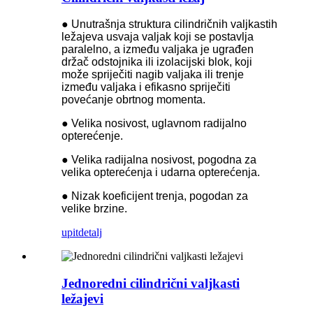
● Unutrašnja struktura cilindričnih valjkastih
ležajeva usvaja valjak koji se postavlja
paralelno, a između valjaka je ugrađen
držač odstojnika ili izolacijski blok, koji
može spriječiti nagib valjaka ili trenje
između valjaka i efikasno spriječiti
povećanje obrtnog momenta.
● Velika nosivost, uglavnom radijalno
opterećenje.
● Velika radijalna nosivost, pogodna za
velika opterećenja i udarna opterećenja.
● Nizak koeficijent trenja, pogodan za
velike brzine.
upit
detalj
Jednoredni cilindrični valjkasti
ležajevi