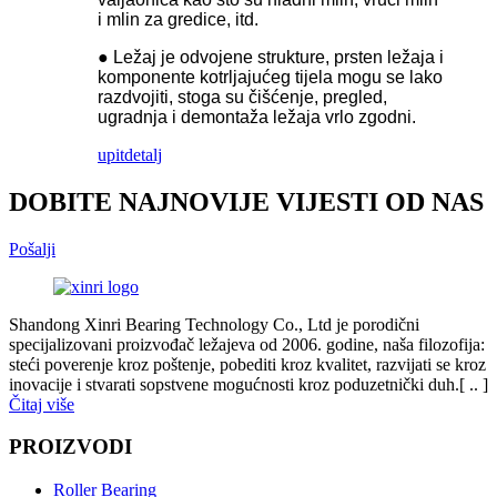
i mlin za gredice, itd.
● Ležaj je odvojene strukture, prsten ležaja i
komponente kotrljajućeg tijela mogu se lako
razdvojiti, stoga su čišćenje, pregled,
ugradnja i demontaža ležaja vrlo zgodni.
upit
detalj
DOBITE NAJNOVIJE VIJESTI OD NAS
Pošalji
Shandong Xinri Bearing Technology Co., Ltd je porodični
specijalizovani proizvođač ležajeva od 2006. godine, naša filozofija:
steći poverenje kroz poštenje, pobediti kroz kvalitet, razvijati se kroz
inovacije i stvarati sopstvene mogućnosti kroz poduzetnički duh.[ .. ]
Čitaj više
PROIZVODI
Roller Bearing