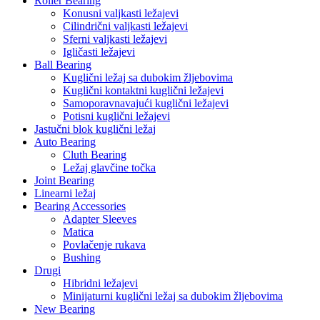
Roller Bearing
Konusni valjkasti ležajevi
Cilindrični valjkasti ležajevi
Sferni valjkasti ležajevi
Igličasti ležajevi
Ball Bearing
Kuglični ležaj sa dubokim žljebovima
Kuglični kontaktni kuglični ležajevi
Samoporavnavajući kuglični ležajevi
Potisni kuglični ležajevi
Jastučni blok kuglični ležaj
Auto Bearing
Cluth Bearing
Ležaj glavčine točka
Joint Bearing
Linearni ležaj
Bearing Accessories
Adapter Sleeves
Matica
Povlačenje rukava
Bushing
Drugi
Hibridni ležajevi
Minijaturni kuglični ležaj sa dubokim žljebovima
New Bearing