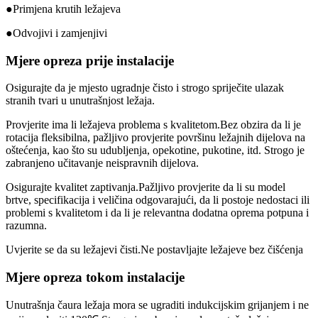
●Primjena krutih ležajeva
●Odvojivi i zamjenjivi
Mjere opreza prije instalacije
Osigurajte da je mjesto ugradnje čisto i strogo spriječite ulazak
stranih tvari u unutrašnjost ležaja.
Provjerite ima li ležajeva problema s kvalitetom.Bez obzira da li je
rotacija fleksibilna, pažljivo provjerite površinu ležajnih dijelova na
oštećenja, kao što su udubljenja, opekotine, pukotine, itd. Strogo je
zabranjeno učitavanje neispravnih dijelova.
Osigurajte kvalitet zaptivanja.Pažljivo provjerite da li su model
brtve, specifikacija i veličina odgovarajući, da li postoje nedostaci ili
problemi s kvalitetom i da li je relevantna dodatna oprema potpuna i
razumna.
Uvjerite se da su ležajevi čisti.Ne postavljajte ležajeve bez čišćenja
Mjere opreza tokom instalacije
Unutrašnja čaura ležaja mora se ugraditi indukcijskim grijanjem i ne