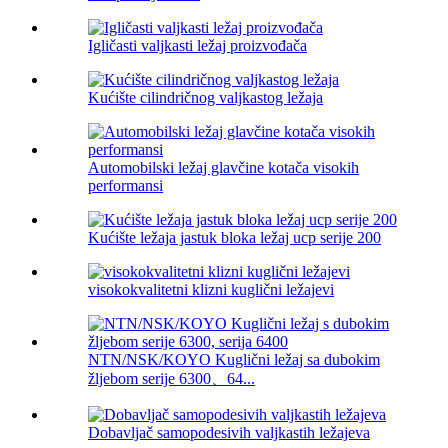
Igličasti valjkasti ležaj proizvođača
Kućište cilindričnog valjkastog ležaja
Automobilski ležaj glavčine kotača visokih
performansi
Kućište ležaja jastuk bloka ležaj ucp serije 200
visokokvalitetni klizni kuglični ležajevi
NTN/NSK/KOYO Kuglični ležaj sa dubokim
žljebom serije 6300、64...
Dobavljač samopodesivih valjkastih ležajeva