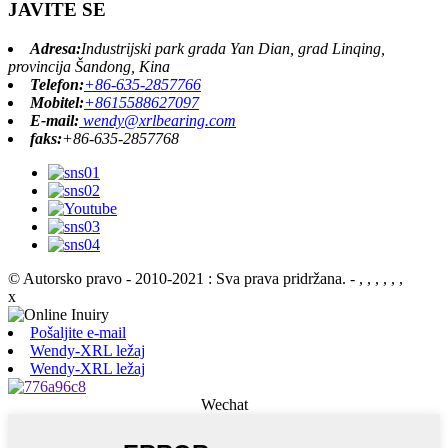
JAVITE SE
Adresa:
Industrijski park grada Yan Dian, grad Linqing,
provincija Šandong, Kina
Telefon:
+86-635-2857766
Mobitel:
+8615588627097
E-mail:
wendy@xrlbearing.com
faks:
+86-635-2857768
© Autorsko pravo - 2010-2021 : Sva prava pridržana.
- , , , , , ,
x
Pošaljite e-mail
Wendy-XRL ležaj
Wendy-XRL ležaj
Wechat