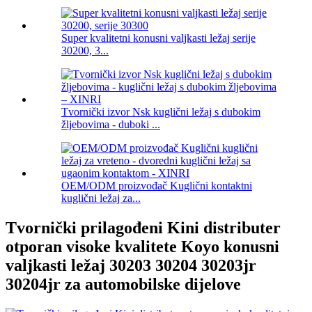
Super kvalitetni konusni valjkasti ležaj serije
30200, 3...
Tvornički izvor Nsk kuglični ležaj s dubokim
žljebovima - duboki ...
OEM/ODM proizvođač Kuglični kontaktni
kuglični ležaj za...
Tvornički prilagođeni Kini distributer
otporan visoke kvalitete Koyo konusni
valjkasti ležaj 30203 30204 30203jr
30204jr za automobilske dijelove