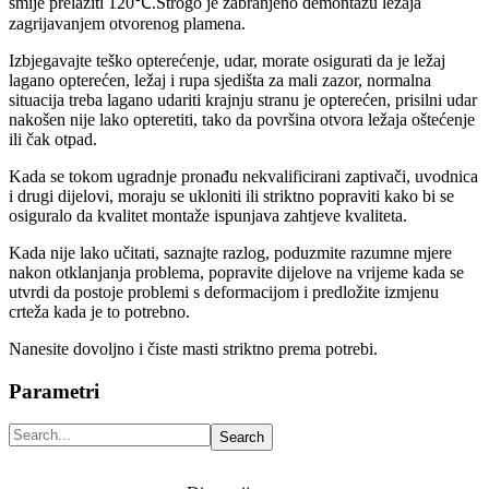
smije prelaziti 120℃.Strogo je zabranjeno demontažu ležaja
zagrijavanjem otvorenog plamena.
Izbjegavajte teško opterećenje, udar, morate osigurati da je ležaj
lagano opterećen, ležaj i rupa sjedišta za mali zazor, normalna
situacija treba lagano udariti krajnju stranu je opterećen, prisilni udar
nakošen nije lako opteretiti, tako da površina otvora ležaja oštećenje
ili čak otpad.
Kada se tokom ugradnje pronađu nekvalificirani zaptivači, uvodnica
i drugi dijelovi, moraju se ukloniti ili striktno popraviti kako bi se
osiguralo da kvalitet montaže ispunjava zahtjeve kvaliteta.
Kada nije lako učitati, saznajte razlog, poduzmite razumne mjere
nakon otklanjanja problema, popravite dijelove na vrijeme kada se
utvrdi da postoje problemi s deformacijom i predložite izmjenu
crteža kada je to potrebno.
Nanesite dovoljno i čiste masti striktno prema potrebi.
Parametri