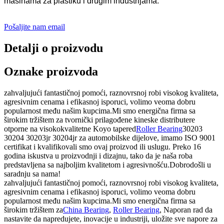
mašinama za plastiku i drugim industrijama.
Pošaljite nam email
Detalji o proizvodu
Oznake proizvoda
zahvaljujući fantastičnoj pomoći, raznovrsnoj robi visokog kvaliteta,
agresivnim cenama i efikasnoj isporuci, volimo veoma dobru
popularnost među našim kupcima.Mi smo energična firma sa
širokim tržištem za tvornički prilagođene kineske distributere
otporne na visokokvalitetne Koyo tapered
Roller Bearing
30203
30204 30203jr 30204jr za automobilske dijelove, imamo ISO 9001
certifikat i kvalifikovali smo ovaj proizvod ili uslugu. Preko 16
godina iskustva u proizvodnji i dizajnu, tako da je naša roba
predstavljena sa najboljim kvalitetom i agresivnošću.Dobrodošli u
saradnju sa nama!
zahvaljujući fantastičnoj pomoći, raznovrsnoj robi visokog kvaliteta,
agresivnim cenama i efikasnoj isporuci, volimo veoma dobru
popularnost među našim kupcima.Mi smo energična firma sa
širokim tržištem za
China Bearing
,
Roller Bearing
, Naporan rad da
nastavite da napredujete, inovacije u industriji, uložite sve napore za