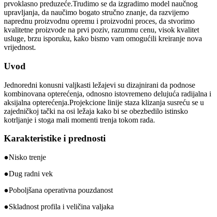
prvoklasno preduzeće.Trudimo se da izgradimo model naučnog
upravljanja, da naučimo bogato stručno znanje, da razvijemo
naprednu proizvodnu opremu i proizvodni proces, da stvorimo
kvalitetne proizvode na prvi poziv, razumnu cenu, visok kvalitet
usluge, brzu isporuku, kako bismo vam omogućili kreiranje nova
vrijednost.
Uvod
Jednoredni konusni valjkasti ležajevi su dizajnirani da podnose
kombinovana opterećenja, odnosno istovremeno delujuća radijalna i
aksijalna opterećenja.Projekcione linije staza klizanja susreću se u
zajedničkoj tački na osi ležaja kako bi se obezbedilo istinsko
kotrljanje i stoga mali momenti trenja tokom rada.
Karakteristike i prednosti
●Nisko trenje
●Dug radni vek
●Poboljšana operativna pouzdanost
●Skladnost profila i veličina valjaka