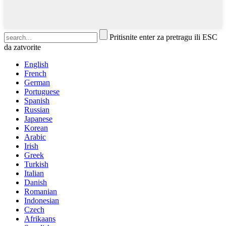
Pritisnite enter za pretragu ili ESC
da zatvorite
English
French
German
Portuguese
Spanish
Russian
Japanese
Korean
Arabic
Irish
Greek
Turkish
Italian
Danish
Romanian
Indonesian
Czech
Afrikaans