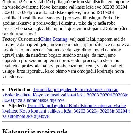
širokim tržištem za fabrički prilagođene kineske distributere otporne
na visokokvalitetne Koyo konusne valjkaste ležajeve 30203 30204
30203jr 30204jr za automobilske dijelove, imamo ISO 9001
certifikat i kvalifikovali smo ovaj proizvod ili uslugu. Preko 16
godina iskustva u proizvodnji i dizajnu , tako da je naša roba
predstavljena sa najkvalitetnijim i agresivnim stopama.Dobrodošli u
saradnju sa nama!
Factory Customized
China Bearing
, valjkasti ležaj, naporan rad da
nastavite da napredujete, inovacije u industriji, uložite sve napore za
prvoklasno preduzeće.Trudimo se da izgradimo model naučnog
upravljanja, da naučimo bogato stručno znanje, da razvijemo
naprednu proizvodnu opremu i proizvodni proces, da stvorimo
kvalitetne proizvode na prvi poziv, razumnu cenu, visok kvalitet
usluge, brzu isporuku, kako bismo vam omogućili kreiranje nova
vrijednost.
Prethodno:
Tvornički prilagođeni Kini distributer otporan
visoke kvalitete Koyo konusni valjkasti ležaj 30203 30204 30203jr
30204jr za automobilske dijelove
Sljedeći:
Tvornički prilagođeni Kini distributer otporan visoke
kvalitete Koyo konusni valjkasti ležaj 30203 30204 30203jr 30204jr
za automobilske dijelove
Kategorije proizvoda