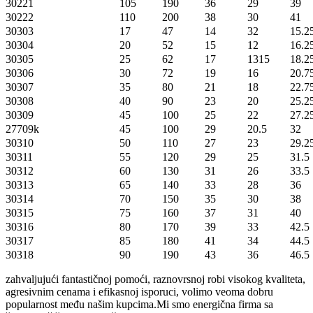
30221
105
190
36
29
39
30222
110
200
38
30
41
30303
17
47
14
32
15.2
30304
20
52
15
12
16.2
30305
25
62
17
1315
18.2
30306
30
72
19
16
20.7
30307
35
80
21
18
22.7
30308
40
90
23
20
25.2
30309
45
100
25
22
27.2
27709k
45
100
29
20.5
32
30310
50
110
27
23
29.2
30311
55
120
29
25
31.5
30312
60
130
31
26
33.5
30313
65
140
33
28
36
30314
70
150
35
30
38
30315
75
160
37
31
40
30316
80
170
39
33
42.5
30317
85
180
41
34
44.5
30318
90
190
43
36
46.5
zahvaljujući fantastičnoj pomoći, raznovrsnoj robi visokog kvaliteta,
agresivnim cenama i efikasnoj isporuci, volimo veoma dobru
popularnost među našim kupcima.Mi smo energična firma sa