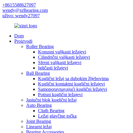
+8615588627097
wendy@xrlbearing.com
uživo: wendy27097
Dom
Proizvodi
Roller Bearing
Konusni valjkasti ležajevi
Cilindrični valjkasti ležajevi
Sferni valjkasti ležajevi
Igličasti ležajevi
Ball Bearing
Kuglični ležaj sa dubokim žljebovima
Kuglični kontaktni kuglični ležajevi
Samoporavnavajući kuglični ležajevi
Potisni kuglični ležajevi
Jastučni blok kuglični ležaj
Auto Bearing
Cluth Bearing
Ležaj glavčine točka
Joint Bearing
Linearni ležaj
Bearing Accessories