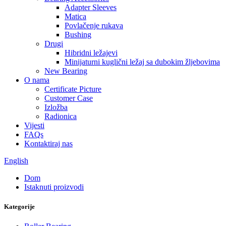
Adapter Sleeves
Matica
Povlačenje rukava
Bushing
Drugi
Hibridni ležajevi
Minijaturni kuglični ležaj sa dubokim žljebovima
New Bearing
O nama
Certificate Picture
Customer Case
Izložba
Radionica
Vijesti
FAQs
Kontaktiraj nas
English
Dom
Istaknuti proizvodi
Kategorije