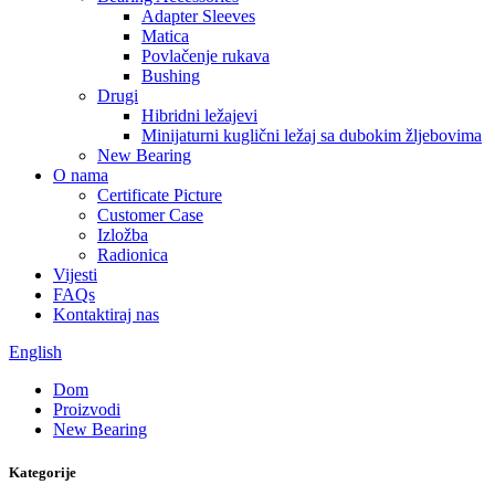
Adapter Sleeves
Matica
Povlačenje rukava
Bushing
Drugi
Hibridni ležajevi
Minijaturni kuglični ležaj sa dubokim žljebovima
New Bearing
O nama
Certificate Picture
Customer Case
Izložba
Radionica
Vijesti
FAQs
Kontaktiraj nas
English
Dom
Proizvodi
New Bearing
Kategorije