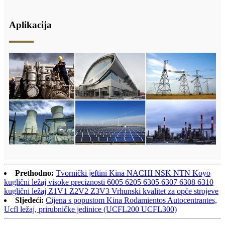
Aplikacija
Prethodno:
Tvornički jeftini Kina NACHI NSK NTN Koyo
kuglični ležaj visoke preciznosti 6005 6205 6305 6307 6308 6310
kuglični ležaj Z1V1 Z2V2 Z3V3 Vrhunski kvalitet za opće strojeve
Sljedeći:
Cijena s popustom Kina Rodamientos Autocentrantes,
Ucfl ležaj, prirubničke jedinice (UCFL200 UCFL300)