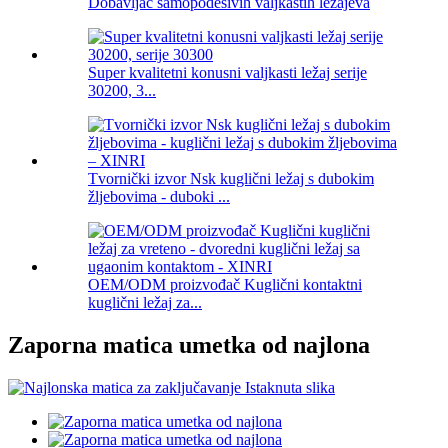
Dobavljač samopodesivih valjkastih ležajeva
Super kvalitetni konusni valjkasti ležaj serije
30200, 3...
Tvornički izvor Nsk kuglični ležaj s dubokim
žljebovima - duboki ...
OEM/ODM proizvođač Kuglični kontaktni
kuglični ležaj za...
Zaporna matica umetka od najlona