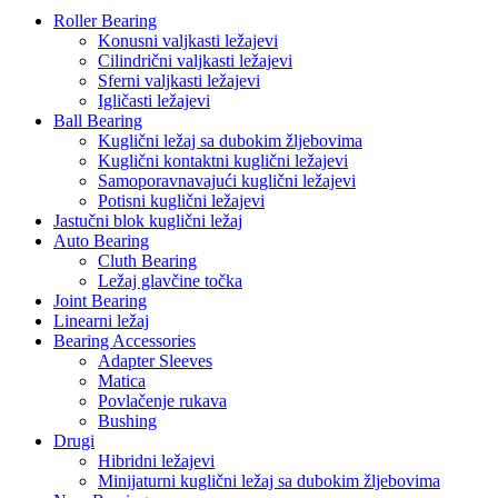
Roller Bearing
Konusni valjkasti ležajevi
Cilindrični valjkasti ležajevi
Sferni valjkasti ležajevi
Igličasti ležajevi
Ball Bearing
Kuglični ležaj sa dubokim žljebovima
Kuglični kontaktni kuglični ležajevi
Samoporavnavajući kuglični ležajevi
Potisni kuglični ležajevi
Jastučni blok kuglični ležaj
Auto Bearing
Cluth Bearing
Ležaj glavčine točka
Joint Bearing
Linearni ležaj
Bearing Accessories
Adapter Sleeves
Matica
Povlačenje rukava
Bushing
Drugi
Hibridni ležajevi
Minijaturni kuglični ležaj sa dubokim žljebovima