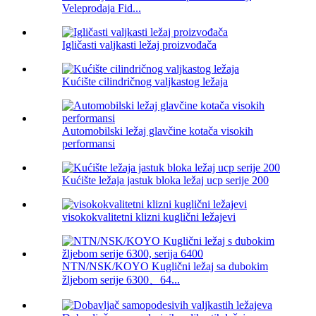
Veleprodaja Fid...
Igličasti valjkasti ležaj proizvođača
Kućište cilindričnog valjkastog ležaja
Automobilski ležaj glavčine kotača visokih
performansi
Kućište ležaja jastuk bloka ležaj ucp serije 200
visokokvalitetni klizni kuglični ležajevi
NTN/NSK/KOYO Kuglični ležaj sa dubokim
žljebom serije 6300、64...