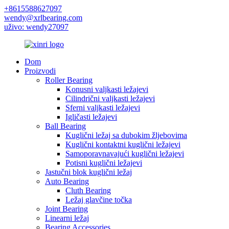
+8615588627097
wendy@xrlbearing.com
uživo: wendy27097
Dom
Proizvodi
Roller Bearing
Konusni valjkasti ležajevi
Cilindrični valjkasti ležajevi
Sferni valjkasti ležajevi
Igličasti ležajevi
Ball Bearing
Kuglični ležaj sa dubokim žljebovima
Kuglični kontaktni kuglični ležajevi
Samoporavnavajući kuglični ležajevi
Potisni kuglični ležajevi
Jastučni blok kuglični ležaj
Auto Bearing
Cluth Bearing
Ležaj glavčine točka
Joint Bearing
Linearni ležaj
Bearing Accessories