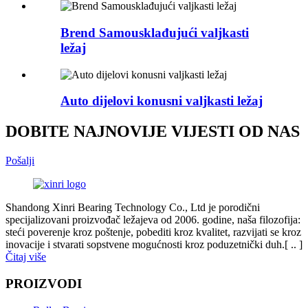
Brend Samousklađujući valjkasti
ležaj
Auto dijelovi konusni valjkasti ležaj
DOBITE NAJNOVIJE VIJESTI OD NAS
Pošalji
Shandong Xinri Bearing Technology Co., Ltd je porodični
specijalizovani proizvođač ležajeva od 2006. godine, naša filozofija:
steći poverenje kroz poštenje, pobediti kroz kvalitet, razvijati se kroz
inovacije i stvarati sopstvene mogućnosti kroz poduzetnički duh.[ .. ]
Čitaj više
PROIZVODI