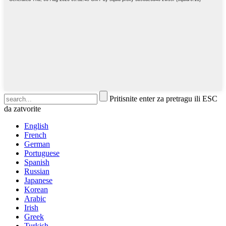
Pritisnite enter za pretragu ili ESC
da zatvorite
English
French
German
Portuguese
Spanish
Russian
Japanese
Korean
Arabic
Irish
Greek
Turkish