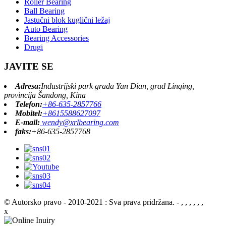
Roller Bearing
Ball Bearing
Jastučni blok kuglični ležaj
Auto Bearing
Bearing Accessories
Drugi
JAVITE SE
Adresa:
Industrijski park grada Yan Dian, grad Linqing,
provincija Šandong, Kina
Telefon:
+86-635-2857766
Mobitel:
+8615588627097
E-mail:
wendy@xrlbearing.com
faks:
+86-635-2857768
© Autorsko pravo - 2010-2021 : Sva prava pridržana.
- , , , , , ,
x