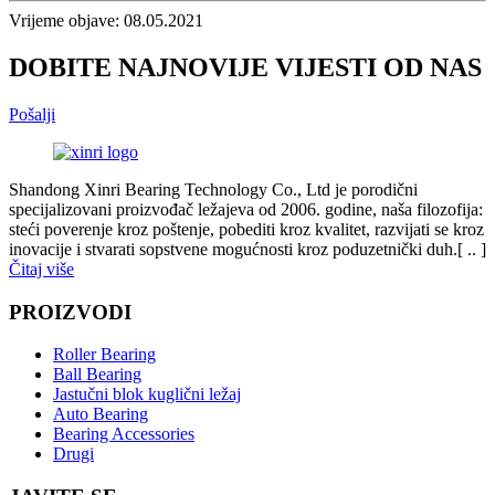
Vrijeme objave: 08.05.2021
DOBITE NAJNOVIJE VIJESTI OD NAS
Pošalji
Shandong Xinri Bearing Technology Co., Ltd je porodični
specijalizovani proizvođač ležajeva od 2006. godine, naša filozofija:
steći poverenje kroz poštenje, pobediti kroz kvalitet, razvijati se kroz
inovacije i stvarati sopstvene mogućnosti kroz poduzetnički duh.[ .. ]
Čitaj više
PROIZVODI
Roller Bearing
Ball Bearing
Jastučni blok kuglični ležaj
Auto Bearing
Bearing Accessories
Drugi