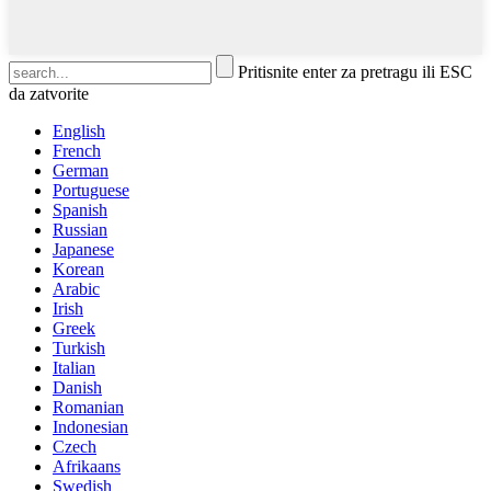
Pritisnite enter za pretragu ili ESC
da zatvorite
English
French
German
Portuguese
Spanish
Russian
Japanese
Korean
Arabic
Irish
Greek
Turkish
Italian
Danish
Romanian
Indonesian
Czech
Afrikaans
Swedish