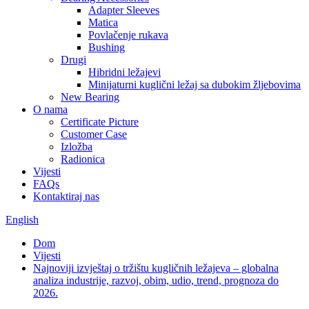
Adapter Sleeves
Matica
Povlačenje rukava
Bushing
Drugi
Hibridni ležajevi
Minijaturni kuglični ležaj sa dubokim žljebovima
New Bearing
O nama
Certificate Picture
Customer Case
Izložba
Radionica
Vijesti
FAQs
Kontaktiraj nas
English
Dom
Vijesti
Najnoviji izvještaj o tržištu kugličnih ležajeva – globalna
analiza industrije, razvoj, obim, udio, trend, prognoza do
2026.