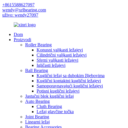
+8615588627097
wendy@xrlbearing.com
uživo: wendy27097
Dom
Proizvodi
Roller Bearing
Konusni valjkasti ležajevi
Cilindrični valjkasti ležajevi
Sferni valjkasti ležajevi
Igličasti ležajevi
Ball Bearing
Kuglični ležaj sa dubokim žljebovima
Kuglični kontaktni kuglični ležajevi
Samoporavnavajući kuglični ležajevi
Potisni kuglični ležajevi
Jastučni blok kuglični ležaj
Auto Bearing
Cluth Bearing
Ležaj glavčine točka
Joint Bearing
Linearni ležaj
Bearing Accessories