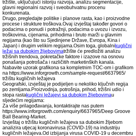
tržište, uključujući istoriju razvoja, analizu segmentacije,
glavni regionalni razvoj i sveobuhvatnu procenu
konkurenata.
Drugo, pregledajte politike i planove rasta, kao i proizvodne
procese i strukture troškova.Ovaj izvještaj također govori o
podacima o ponudi i potražnji, podacima o uvozu i izvozu,
troškovima, cijenama, prihodima i bruto marži u glavnim
regijama (kao što su Sjedinjene Države, Evropa, Kina i
Japan) i drugim velikim regijama.Osim toga, globalni
kuglični
ležaj sa dubokim žljebovima
tržište će predložiti analizu
tržišnih trendova, pokretačke faktore i izazove na osnovu
ponašanja potrošača i različitih marketinških kanala.
Nabavite uzorak grafikona sa kompletnim TOC-om i grafikom
na https://www.inforgrowth.com/sample-request/6637965/
tržištu kugličnih ležajeva
Geografski, izvještaj je podijeljen u nekoliko ključnih regija
po zemljama.Proizvodnja, potrošnja, prihod, tržišni udio i
stopa rasta
kuglični ležajevi sa dubokim žljebovima
u
sljedećim regijama:
Za više prilagođavanja, kontaktirajte nas putem
https://www.inforgrowth.com/enquiry/6637965/Deep Groove
Ball Bearing-Market.
Izvještaj o tržištu kugličnih ležajeva sa dubokim žljebom
analizira utjecaj koronavirusa (COVID-19) na industriju
kugličnih ležajeva.Od izbijanja virusa COVID-19 u decembru