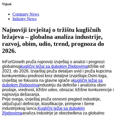
Vijesti
Company News
Industry News
Najnoviji izvještaj o tržištu kugličnih
ležajeva – globalna analiza industrije,
razvoj, obim, udio, trend, prognoza do
2026.
InForGrowth pruža najnoviji izvještaj o analizi i prognozi
globalnog
kuglični ležaj sa dubokim žljebovima
tržište od
2021. do 2026. Izvještaj pruža detaljan uvid i pruža kupcima
konkurentsku prednost kroz detaljne izvještaje.Osim toga,
izvještaj se fokusira na glavne igrače u
kuglični ležaj sa
dubokim žljebovima
industriju da definiše i analizira obim
prodaje, vrednost, tržišni udeo, obrazac tržišne konkurencije i
najnovija dešavanja.
Prije svega, izvještaj pruža osnovni pregled industrije,
uključujući definicije, klasifikacije, primjene i šeme
industrijskog lanca.
Kuglični ležaj sa dubokim
žljebovima
analiza industrije je obezbeđena za globalno