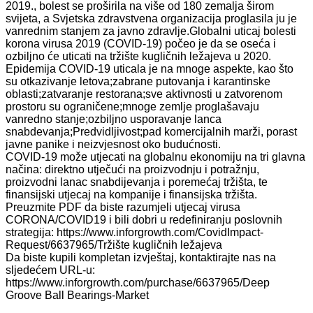
2019., bolest se proširila na više od 180 zemalja širom
svijeta, a Svjetska zdravstvena organizacija proglasila ju je
vanrednim stanjem za javno zdravlje.Globalni uticaj bolesti
korona virusa 2019 (COVID-19) počeo je da se oseća i
ozbiljno će uticati na tržište kugličnih ležajeva u 2020.
Epidemija COVID-19 uticala je na mnoge aspekte, kao što
su otkazivanje letova;zabrane putovanja i karantinske
oblasti;zatvaranje restorana;sve aktivnosti u zatvorenom
prostoru su ograničene;mnoge zemlje proglašavaju
vanredno stanje;ozbiljno usporavanje lanca
snabdevanja;Predvidljivost;pad komercijalnih marži, porast
javne panike i neizvjesnost oko budućnosti.
COVID-19 može utjecati na globalnu ekonomiju na tri glavna
načina: direktno utječući na proizvodnju i potražnju,
proizvodni lanac snabdijevanja i poremećaj tržišta, te
finansijski utjecaj na kompanije i finansijska tržišta.
Preuzmite PDF da biste razumjeli utjecaj virusa
CORONA/COVID19 i bili dobri u redefiniranju poslovnih
strategija: https://www.inforgrowth.com/CovidImpact-
Request/6637965/Tržište kugličnih ležajeva
Da biste kupili kompletan izvještaj, kontaktirajte nas na
sljedećem URL-u:
https://www.inforgrowth.com/purchase/6637965/Deep
Groove Ball Bearings-Market