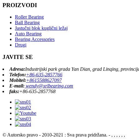
PROIZVODI
Roller Bearing
Ball Bearing
Jastučni blok kuglični ležaj
Auto Bearing
Bearing Accessories
Drugi
JAVITE SE
Adresa:
Industrijski park grada Yan Dian, grad Linqing, provinci
Telefon:
+86-635-2857766
Mobitel:
+8615588627097
E-mail:
wendy@xrlbearing.com
faks:
+86-635-2857768
© Autorsko pravo - 2010-2021 : Sva prava pridržana.
- , , , , , ,