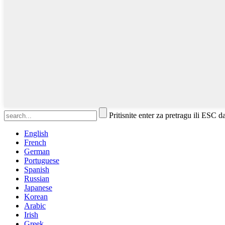
Pritisnite enter za pretragu ili ESC d
English
French
German
Portuguese
Spanish
Russian
Japanese
Korean
Arabic
Irish
Greek