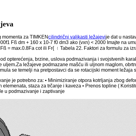
ajeva
nog momenta za TIMKEN
cilindrični valjkasti ležajevi
je dat u nasta
000f1 Fß dm + 160 x 10-7 f0 dm3 ako (vxn) < 2000 Imajte na umu d
: Fß = max.0.8Fa cot ili Fr{ ﹛Tabela 22. Faktori za formulu za i
i od opterećenja, brzine, uslova podmazivanja i svojstvenih kara
 uljem.Za ležajeve podmazane mašću ili uljnom maglom, obrtn
ormula se temelji na pretpostavci da se rotacijski moment ležaja
je je potrebno za: • Minimiziranje otpora kotrljanja zbog defor
 elemenata, staza za trčanje i kaveza • Prenos topline ( Koristit
đe u podmazivanje i zaptivanje