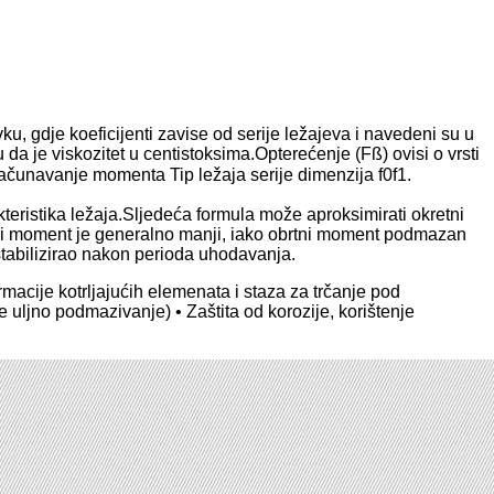
vku, gdje koeficijenti zavise od serije ležajeva i navedeni su u
a je viskozitet u centistoksima.Opterećenje (Fß) ovisi o vrsti
zračunavanje momenta Tip ležaja serije dimenzija f0f1.
kteristika ležaja.Sljedeća formula može aproksimirati okretni
i moment je generalno manji, iako obrtni moment podmazan
 stabilizirao nakon perioda uhodavanja.
macije kotrljajućih elemenata i staza za trčanje pod
e uljno podmazivanje) • Zaštita od korozije, korištenje