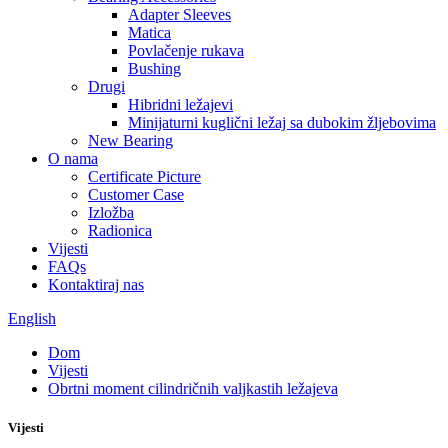
Adapter Sleeves
Matica
Povlačenje rukava
Bushing
Drugi
Hibridni ležajevi
Minijaturni kuglični ležaj sa dubokim žljebovima
New Bearing
O nama
Certificate Picture
Customer Case
Izložba
Radionica
Vijesti
FAQs
Kontaktiraj nas
English
Dom
Vijesti
Obrtni moment cilindričnih valjkastih ležajeva
Vijesti