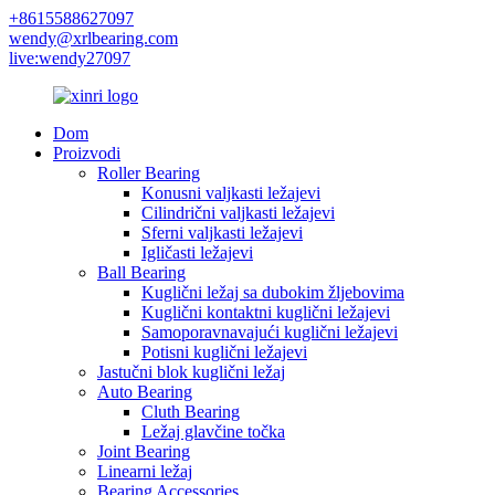
+8615588627097
wendy@xrlbearing.com
live:wendy27097
Dom
Proizvodi
Roller Bearing
Konusni valjkasti ležajevi
Cilindrični valjkasti ležajevi
Sferni valjkasti ležajevi
Igličasti ležajevi
Ball Bearing
Kuglični ležaj sa dubokim žljebovima
Kuglični kontaktni kuglični ležajevi
Samoporavnavajući kuglični ležajevi
Potisni kuglični ležajevi
Jastučni blok kuglični ležaj
Auto Bearing
Cluth Bearing
Ležaj glavčine točka
Joint Bearing
Linearni ležaj
Bearing Accessories