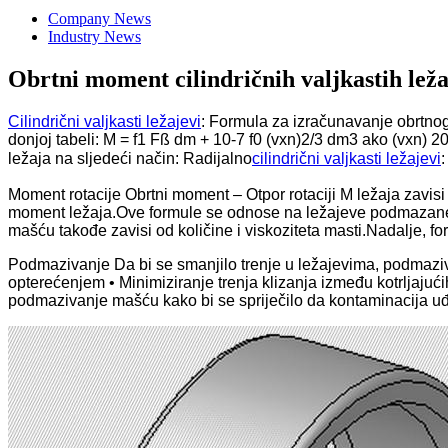
Company News
Industry News
Obrtni moment cilindričnih valjkastih lež
Cilindrični valjkasti ležajevi
: Formula za izračunavanje obrt
donjoj tabeli: M = f1 Fß dm + 10-7 f0 (vxn)2/3 dm3 ako (vxn) 2
ležaja na sljedeći način: Radijalno
cilindrični valjkasti ležajevi
Moment rotacije Obrtni moment – ​​Otpor rotaciji M ležaja zavis
moment ležaja.Ove formule se odnose na ležajeve podmazane
mašću takođe zavisi od količine i viskoziteta masti.Nadalje, f
Podmazivanje Da bi se smanjilo trenje u ležajevima, podmazivan
opterećenjem • Minimiziranje trenja klizanja između kotrljajućih
podmazivanje mašću kako bi se spriječilo da kontaminacija u