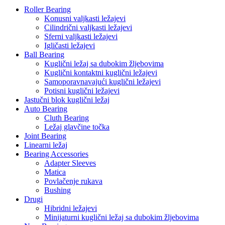
Roller Bearing
Konusni valjkasti ležajevi
Cilindrični valjkasti ležajevi
Sferni valjkasti ležajevi
Igličasti ležajevi
Ball Bearing
Kuglični ležaj sa dubokim žljebovima
Kuglični kontaktni kuglični ležajevi
Samoporavnavajući kuglični ležajevi
Potisni kuglični ležajevi
Jastučni blok kuglični ležaj
Auto Bearing
Cluth Bearing
Ležaj glavčine točka
Joint Bearing
Linearni ležaj
Bearing Accessories
Adapter Sleeves
Matica
Povlačenje rukava
Bushing
Drugi
Hibridni ležajevi
Minijaturni kuglični ležaj sa dubokim žljebovima