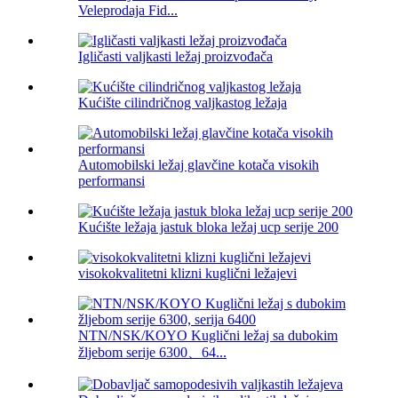
Veleprodaja Fid...
Igličasti valjkasti ležaj proizvođača
Kućište cilindričnog valjkastog ležaja
Automobilski ležaj glavčine kotača visokih
performansi
Kućište ležaja jastuk bloka ležaj ucp serije 200
visokokvalitetni klizni kuglični ležajevi
NTN/NSK/KOYO Kuglični ležaj sa dubokim
žljebom serije 6300、64...