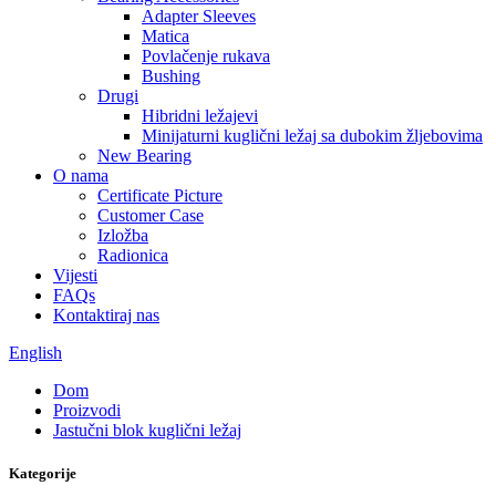
Adapter Sleeves
Matica
Povlačenje rukava
Bushing
Drugi
Hibridni ležajevi
Minijaturni kuglični ležaj sa dubokim žljebovima
New Bearing
O nama
Certificate Picture
Customer Case
Izložba
Radionica
Vijesti
FAQs
Kontaktiraj nas
English
Dom
Proizvodi
Jastučni blok kuglični ležaj
Kategorije