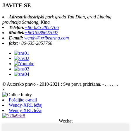
JAVITE SE
Adresa:
Industrijski park grada Yan Dian, grad Linqing,
provincija Šandong, Kina
Telefon:
+86-635-2857766
Mobitel:
+8615588627097
E-mail:
wendy@xrlbearing.com
faks:
+86-635-2857768
© Autorsko pravo - 2010-2021 : Sva prava pridržana.
- , , , , , ,
x
Pošaljite e-mail
Wendy-XRL ležaj
Wendy-XRL ležaj
Wechat