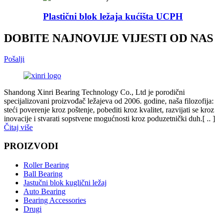
Plastični blok ležaja kućišta UCPH
DOBITE NAJNOVIJE VIJESTI OD NAS
Pošalji
Shandong Xinri Bearing Technology Co., Ltd je porodični
specijalizovani proizvođač ležajeva od 2006. godine, naša filozofija:
steći poverenje kroz poštenje, pobediti kroz kvalitet, razvijati se kroz
inovacije i stvarati sopstvene mogućnosti kroz poduzetnički duh.[ .. ]
Čitaj više
PROIZVODI
Roller Bearing
Ball Bearing
Jastučni blok kuglični ležaj
Auto Bearing
Bearing Accessories
Drugi