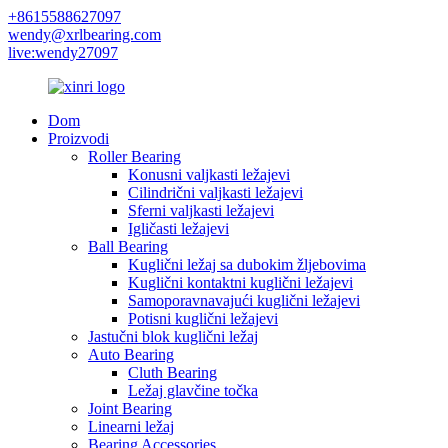
+8615588627097
wendy@xrlbearing.com
live:wendy27097
Dom
Proizvodi
Roller Bearing
Konusni valjkasti ležajevi
Cilindrični valjkasti ležajevi
Sferni valjkasti ležajevi
Igličasti ležajevi
Ball Bearing
Kuglični ležaj sa dubokim žljebovima
Kuglični kontaktni kuglični ležajevi
Samoporavnavajući kuglični ležajevi
Potisni kuglični ležajevi
Jastučni blok kuglični ležaj
Auto Bearing
Cluth Bearing
Ležaj glavčine točka
Joint Bearing
Linearni ležaj
Bearing Accessories