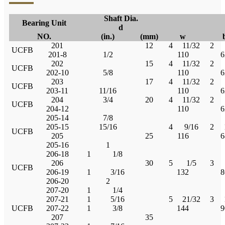
Shaft Dia.
Bearing Unit
d
NO.
(in.)
(mm)
w
201
12
4
11/32
2
UCFB
201-8
1/2
110
6
202
15
4
11/32
2
UCFB
202-10
5/8
110
6
203
17
4
11/32
2
UCFB
203-11
11/16
110
6
204
3/4
20
4
11/32
2
UCFB
204-12
110
6
205-14
7/8
205-15
15/16
4
9/16
2
UCFB
205
25
116
6
205-16
1
206-18
1
1/8
206
30
5
1/5
3
UCFB
206-19
1
3/16
132
8
206-20
2
207-20
1
1/4
207-21
1
5/16
5
21/32
3
UCFB
207-22
1
3/8
144
9
207
35