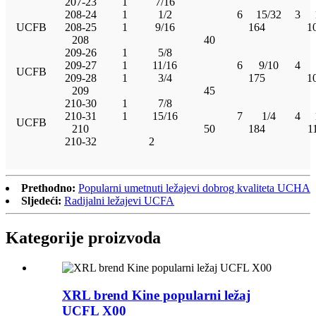
207-23
1
7/16
208-24
1
1/2
6
15/32
3
UCFB
208-25
1
9/16
164
1
208
40
209-26
1
5/8
209-27
1
11/16
6
9/10
4
UCFB
209-28
1
3/4
175
1
209
45
210-30
1
7/8
210-31
1
15/16
7
1/4
4
UCFB
210
50
184
1
210-32
2
Prethodno:
Popularni umetnuti ležajevi dobrog kvaliteta UCHA
Sljedeći:
Radijalni ležajevi UCFA
Kategorije proizvoda
XRL brend Kine popularni ležaj
UCFL X00