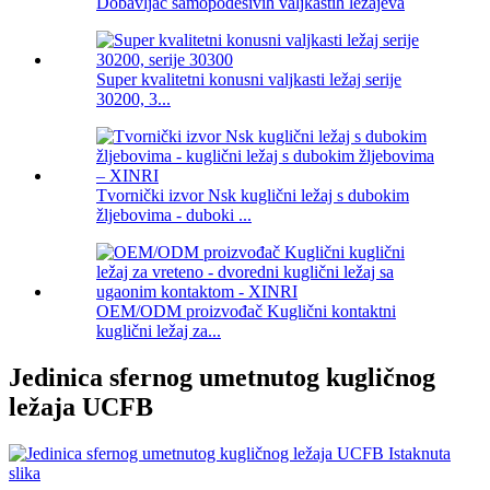
Dobavljač samopodesivih valjkastih ležajeva
Super kvalitetni konusni valjkasti ležaj serije
30200, 3...
Tvornički izvor Nsk kuglični ležaj s dubokim
žljebovima - duboki ...
OEM/ODM proizvođač Kuglični kontaktni
kuglični ležaj za...
Jedinica sfernog umetnutog kugličnog
ležaja UCFB