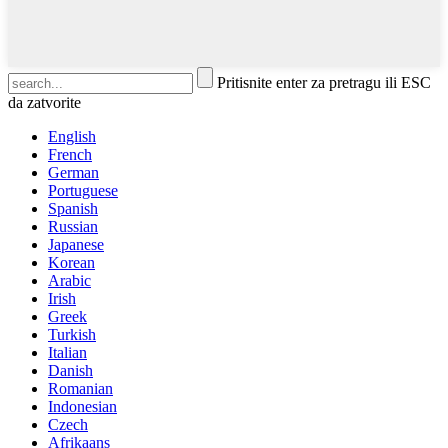
Pritisnite enter za pretragu ili ESC
da zatvorite
English
French
German
Portuguese
Spanish
Russian
Japanese
Korean
Arabic
Irish
Greek
Turkish
Italian
Danish
Romanian
Indonesian
Czech
Afrikaans