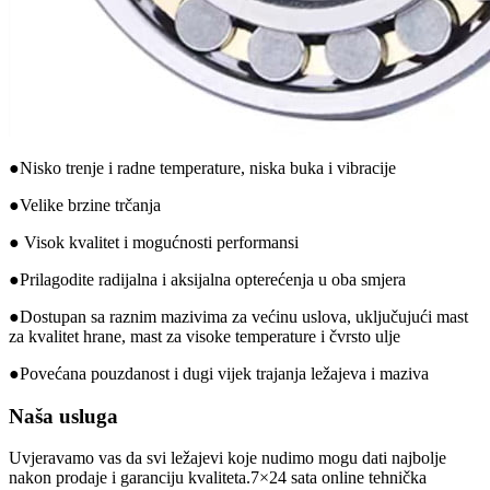
●Nisko trenje i radne temperature, niska buka i vibracije
●Velike brzine trčanja
● Visok kvalitet i mogućnosti performansi
●Prilagodite radijalna i aksijalna opterećenja u oba smjera
●Dostupan sa raznim mazivima za većinu uslova, uključujući mast
za kvalitet hrane, mast za visoke temperature i čvrsto ulje
●Povećana pouzdanost i dugi vijek trajanja ležajeva i maziva
Naša usluga
Uvjeravamo vas da svi ležajevi koje nudimo mogu dati najbolje
nakon prodaje i garanciju kvaliteta.7×24 sata online tehnička