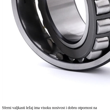
Sferni valjkasti ležaj ima visoku nosivost i dobru otpornost na