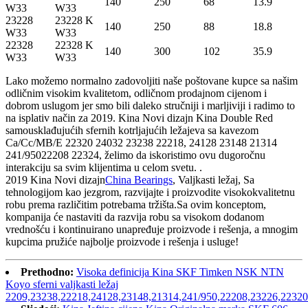
140
250
68
13.9
W33
W33
23228
23228 K
140
250
88
18.8
W33
W33
22328
22328 K
140
300
102
35.9
W33
W33
Lako možemo normalno zadovoljiti naše poštovane kupce sa našim
odličnim visokim kvalitetom, odličnom prodajnom cijenom i
dobrom uslugom jer smo bili daleko stručniji i marljiviji i radimo to
na isplativ način za 2019. Kina Novi dizajn Kina Double Red
samousklađujućih sfernih kotrljajućih ležajeva sa kavezom
Ca/Cc/MB/E 22320 24032 23238 22218, 24128 23148 ​​21314
241/95022208 22324, želimo da iskoristimo ovu dugoročnu
interakciju sa svim klijentima u celom svetu. .
2019 Kina Novi dizajn
China Bearings
, Valjkasti ležaj, Sa
tehnologijom kao jezgrom, razvijajte i proizvodite visokokvalitetnu
robu prema različitim potrebama tržišta.Sa ovim konceptom,
kompanija će nastaviti da razvija robu sa visokom dodanom
vrednošću i kontinuirano unapređuje proizvode i rešenja, a mnogim
kupcima pružiće najbolje proizvode i rešenja i usluge!
Prethodno:
Visoka definicija Kina SKF Timken NSK NTN
Koyo sferni valjkasti ležaj
2209,23238,22218,24128,23148,21314,241/950,22208,23226,223