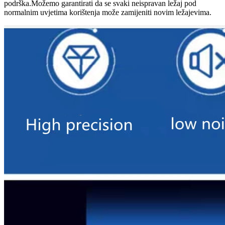
podrška.Možemo garantirati da se svaki neispravan ležaj pod
normalnim uvjetima korištenja može zamijeniti novim ležajevima.