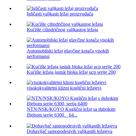
Igličasti valjkasti ležaj proizvođača
Kućište cilindričnog valjkastog ležaja
Automobilski ležaj glavčine kotača visokih
performansi
Kućište ležaja jastuk bloka ležaj ucp serije 200
visokokvalitetni klizni kuglični ležajevi
NTN/NSK/KOYO Kuglični ležaj sa dubokim
žljebom serije 6300、64...
Dobavljač samopodesivih valjkastih ležajeva