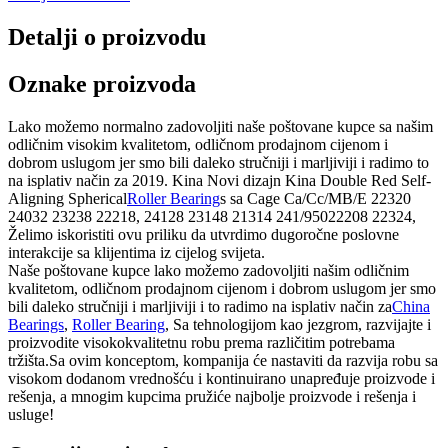
Detalji o proizvodu
Oznake proizvoda
Lako možemo normalno zadovoljiti naše poštovane kupce sa našim
odličnim visokim kvalitetom, odličnom prodajnom cijenom i
dobrom uslugom jer smo bili daleko stručniji i marljiviji i radimo to
na isplativ način za 2019. Kina Novi dizajn Kina Double Red Self-
Aligning Spherical
Roller Bearing
s sa Cage Ca/Cc/MB/E 22320
24032 23238 22218, 24128 23148 ​​21314 241/95022208 22324,
Želimo iskoristiti ovu priliku da utvrdimo dugoročne poslovne
interakcije sa klijentima iz cijelog svijeta.
Naše poštovane kupce lako možemo zadovoljiti našim odličnim
kvalitetom, odličnom prodajnom cijenom i dobrom uslugom jer smo
bili daleko stručniji i marljiviji i to radimo na isplativ način za
China
Bearings
,
Roller Bearing
, Sa tehnologijom kao jezgrom, razvijajte i
proizvodite visokokvalitetnu robu prema različitim potrebama
tržišta.Sa ovim konceptom, kompanija će nastaviti da razvija robu sa
visokom dodanom vrednošću i kontinuirano unapređuje proizvode i
rešenja, a mnogim kupcima pružiće najbolje proizvode i rešenja i
usluge!