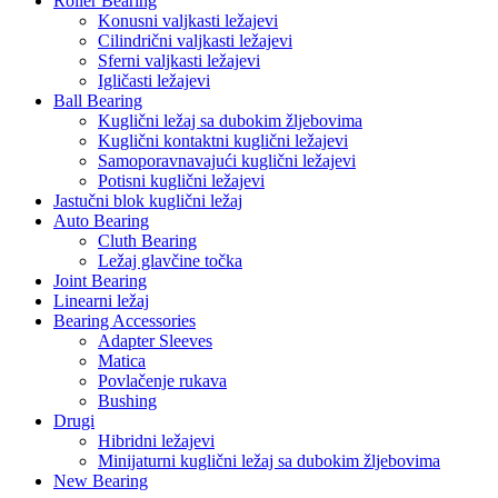
Roller Bearing
Konusni valjkasti ležajevi
Cilindrični valjkasti ležajevi
Sferni valjkasti ležajevi
Igličasti ležajevi
Ball Bearing
Kuglični ležaj sa dubokim žljebovima
Kuglični kontaktni kuglični ležajevi
Samoporavnavajući kuglični ležajevi
Potisni kuglični ležajevi
Jastučni blok kuglični ležaj
Auto Bearing
Cluth Bearing
Ležaj glavčine točka
Joint Bearing
Linearni ležaj
Bearing Accessories
Adapter Sleeves
Matica
Povlačenje rukava
Bushing
Drugi
Hibridni ležajevi
Minijaturni kuglični ležaj sa dubokim žljebovima
New Bearing