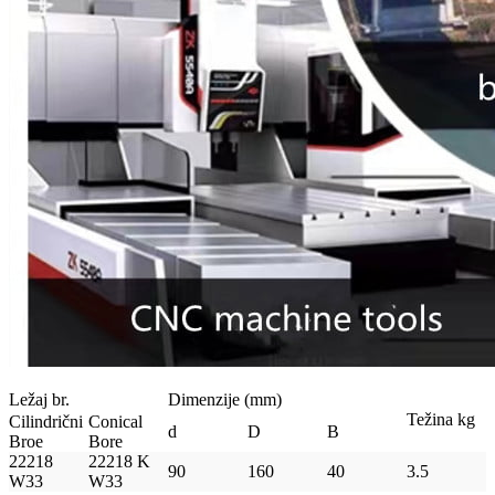
Ležaj br.
Dimenzije (mm)
Težina kg
Cilindrični
Conical
d
D
B
Broe
Bore
22218
22218 K
90
160
40
3.5
W33
W33