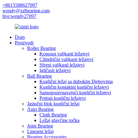
+8615588627097
wendy@xrlbearing.com
live:wendy27097
Dom
Proizvodi
Roller Bearing
Konusni valjkasti ležajevi
Cilindrični valjkasti ležajevi
Sferni valjkasti ležajevi
Igličasti ležajevi
Ball Bearing
Kuglični ležaj sa dubokim žljebovima
Kuglični kontaktni kuglični ležajevi
Samoporavnavajući kuglični ležajevi
Potisni kuglični ležajevi
Jastučni blok kuglični ležaj
Auto Bearing
Cluth Bearing
Ležaj glavčine točka
Joint Bearing
Linearni ležaj
Bearing Accessories