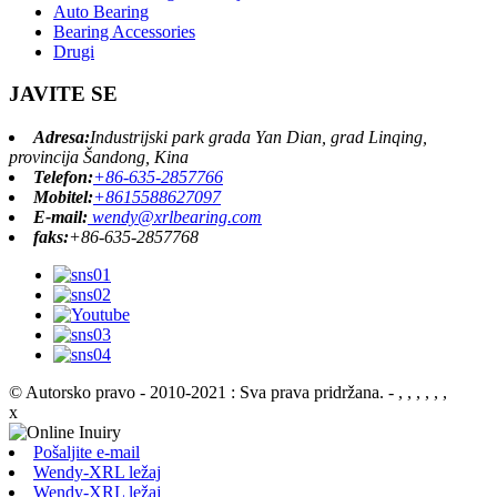
Auto Bearing
Bearing Accessories
Drugi
JAVITE SE
Adresa:
Industrijski park grada Yan Dian, grad Linqing,
provincija Šandong, Kina
Telefon:
+86-635-2857766
Mobitel:
+8615588627097
E-mail:
wendy@xrlbearing.com
faks:
+86-635-2857768
© Autorsko pravo - 2010-2021 : Sva prava pridržana.
- , , , , , ,
x
Pošaljite e-mail
Wendy-XRL ležaj
Wendy-XRL ležaj