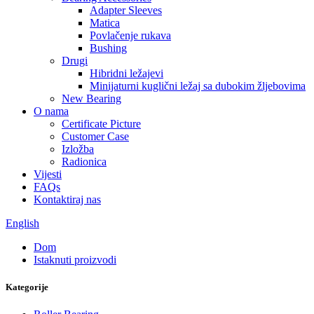
Adapter Sleeves
Matica
Povlačenje rukava
Bushing
Drugi
Hibridni ležajevi
Minijaturni kuglični ležaj sa dubokim žljebovima
New Bearing
O nama
Certificate Picture
Customer Case
Izložba
Radionica
Vijesti
FAQs
Kontaktiraj nas
English
Dom
Istaknuti proizvodi
Kategorije