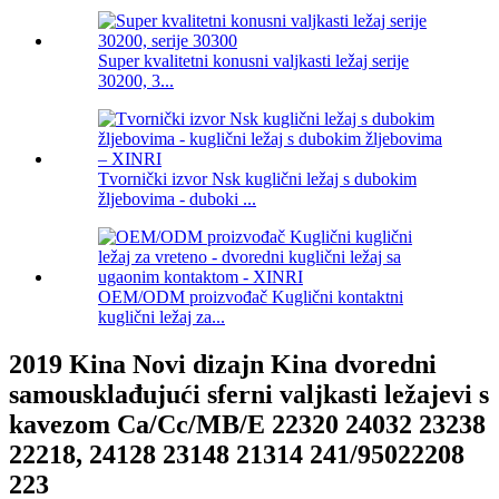
Super kvalitetni konusni valjkasti ležaj serije
30200, 3...
Tvornički izvor Nsk kuglični ležaj s dubokim
žljebovima - duboki ...
OEM/ODM proizvođač Kuglični kontaktni
kuglični ležaj za...
2019 Kina Novi dizajn Kina dvoredni
samousklađujući sferni valjkasti ležajevi s
kavezom Ca/Cc/MB/E 22320 24032 23238
22218, 24128 23148 ​​21314 241/95022208
223