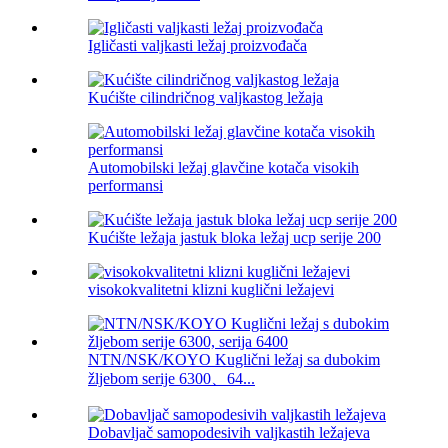
Igličasti valjkasti ležaj proizvođača
Kućište cilindričnog valjkastog ležaja
Automobilski ležaj glavčine kotača visokih
performansi
Kućište ležaja jastuk bloka ležaj ucp serije 200
visokokvalitetni klizni kuglični ležajevi
NTN/NSK/KOYO Kuglični ležaj sa dubokim
žljebom serije 6300、64...
Dobavljač samopodesivih valjkastih ležajeva