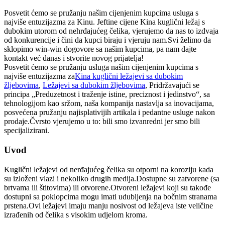
Posvetit ćemo se pružanju našim cijenjenim kupcima usluga s
najviše entuzijazma za Kinu. Jeftine cijene Kina kuglični ležaj s
dubokim utorom od nehrđajućeg čelika, vjerujemo da nas to izdvaja
od konkurencije i čini da kupci biraju i vjeruju nam.Svi želimo da
sklopimo win-win dogovore sa našim kupcima, pa nam dajte
kontakt već danas i stvorite novog prijatelja!
Posvetit ćemo se pružanju usluga našim cijenjenim kupcima s
najviše entuzijazma za
Kina kuglični ležajevi sa dubokim
žljebovima
,
Ležajevi sa dubokim žljebovima
, Pridržavajući se
principa „Preduzetnost i traženje istine, preciznost i jedinstvo“, sa
tehnologijom kao sržom, naša kompanija nastavlja sa inovacijama,
posvećena pružanju najisplativijih artikala i pedantne usluge nakon
prodaje.Čvrsto vjerujemo u to: bili smo izvanredni jer smo bili
specijalizirani.
Uvod
Kuglični ležajevi od nerđajućeg čelika su otporni na koroziju kada
su izloženi vlazi i nekoliko drugih medija.Dostupne su zatvorene (sa
brtvama ili štitovima) ili otvorene.Otvoreni ležajevi koji su takođe
dostupni sa poklopcima mogu imati udubljenja na bočnim stranama
prstena.Ovi ležajevi imaju manju nosivost od ležajeva iste veličine
izrađenih od čelika s visokim udjelom kroma.