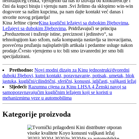
nehrđajućeg čelika, vjerujemo da nas to izdvaja od konkurencije i
čini da kupci biraju i vjeruju nam .Svi želimo da sklopimo win-win
dogovore sa našim kupcima, pa nam dajte kontakt već danas i
stvorite novog prijatelja!
Kina Jeftine cijene
Kina kuglični ležajevi sa dubokim žljebovima
,
Ležajevi sa dubokim žljebovima
, Pridržavajući se principa
„Preduzetnost i traženje istine, preciznost i jedinstvo“, sa
tehnologijom kao sržom, naša kompanija nastavlja sa inovacijama,
posvećena pružanju najisplativijih artikala i pedantne usluge nakon
prodaje.Čvrsto vjerujemo u to: bili smo izvanredni jer smo bili
specijalizirani.
Prethodno:
Novi modni dizajn za Kinu jednostruki/dvoredni
duboki žljebovi, kutni kontakt, poravnavanje, potisak, umetak, blok
jastuka, kuglični/cilindrični, sferični, konusni, igličasti, valjkasti ležaj
Sljedeći:
Razumna cijena za Kinu LHSA 4 Ženski navoj sa
samoporavnavajućim kugličnim ležajem koji se koristi u
mehanizmima veze u automobilima
Kategorije proizvoda