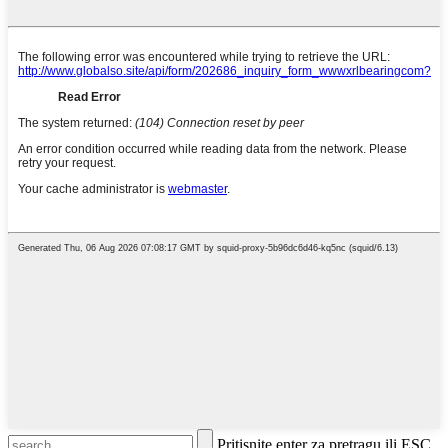
Pritisnite enter za pretragu ili ESC