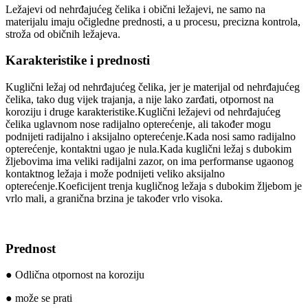
Ležajevi od nehrđajućeg čelika i obični ležajevi, ne samo na
materijalu imaju očigledne prednosti, a u procesu, precizna kontrola,
stroža od običnih ležajeva.
Karakteristike i prednosti
Kuglični ležaj od nehrđajućeg čelika, jer je materijal od nehrđajućeg
čelika, tako dug vijek trajanja, a nije lako zarđati, otpornost na
koroziju i druge karakteristike.Kuglični ležajevi od nehrđajućeg
čelika uglavnom nose radijalno opterećenje, ali također mogu
podnijeti radijalno i aksijalno opterećenje.Kada nosi samo radijalno
opterećenje, kontaktni ugao je nula.Kada kuglični ležaj s dubokim
žljebovima ima veliki radijalni zazor, on ima performanse ugaonog
kontaktnog ležaja i može podnijeti veliko aksijalno
opterećenje.Koeficijent trenja kugličnog ležaja s dubokim žljebom je
vrlo mali, a granična brzina je također vrlo visoka.
Prednost
● Odlična otpornost na koroziju
● može se prati