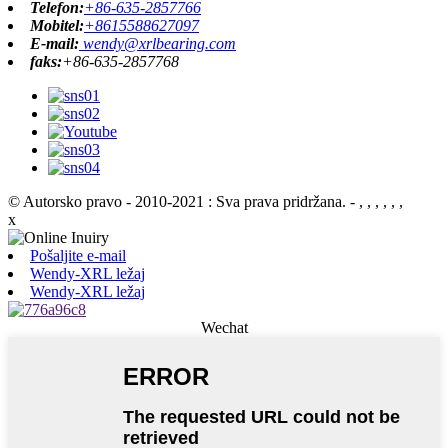
Telefon:
+86-635-2857766
Mobitel:
+8615588627097
E-mail:
wendy@xrlbearing.com
faks:
+86-635-2857768
© Autorsko pravo - 2010-2021 : Sva prava pridržana.
- , , , , , ,
x
Pošaljite e-mail
Wendy-XRL ležaj
Wendy-XRL ležaj
Wechat