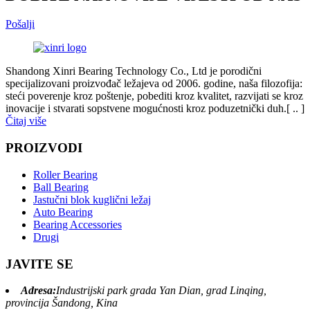
Pošalji
Shandong Xinri Bearing Technology Co., Ltd je porodični
specijalizovani proizvođač ležajeva od 2006. godine, naša filozofija:
steći poverenje kroz poštenje, pobediti kroz kvalitet, razvijati se kroz
inovacije i stvarati sopstvene mogućnosti kroz poduzetnički duh.[ .. ]
Čitaj više
PROIZVODI
Roller Bearing
Ball Bearing
Jastučni blok kuglični ležaj
Auto Bearing
Bearing Accessories
Drugi
JAVITE SE
Adresa:
Industrijski park grada Yan Dian, grad Linqing,
provincija Šandong, Kina