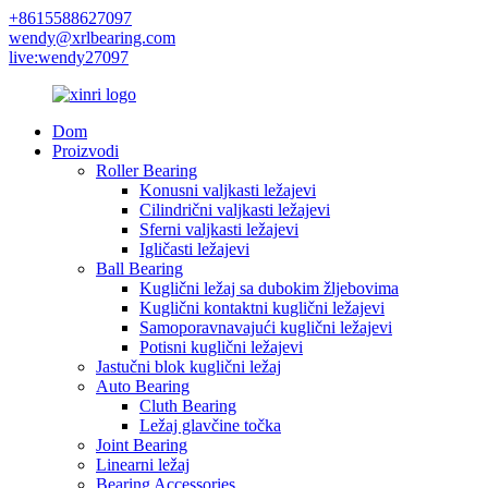
+8615588627097
wendy@xrlbearing.com
live:wendy27097
Dom
Proizvodi
Roller Bearing
Konusni valjkasti ležajevi
Cilindrični valjkasti ležajevi
Sferni valjkasti ležajevi
Igličasti ležajevi
Ball Bearing
Kuglični ležaj sa dubokim žljebovima
Kuglični kontaktni kuglični ležajevi
Samoporavnavajući kuglični ležajevi
Potisni kuglični ležajevi
Jastučni blok kuglični ležaj
Auto Bearing
Cluth Bearing
Ležaj glavčine točka
Joint Bearing
Linearni ležaj
Bearing Accessories