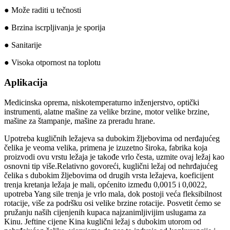
● Može raditi u tečnosti
● Brzina iscrpljivanja je sporija
● Sanitarije
● Visoka otpornost na toplotu
Aplikacija
Medicinska oprema, niskotemperaturno inženjerstvo, optički
instrumenti, alatne mašine za velike brzine, motor velike brzine,
mašine za štampanje, mašine za preradu hrane.
Upotreba kugličnih ležajeva sa dubokim žljebovima od nerđajućeg
čelika je veoma velika, primena je izuzetno široka, fabrika koja
proizvodi ovu vrstu ležaja je takođe vrlo česta, uzmite ovaj ležaj kao
osnovni tip više.Relativno govoreći, kuglični ležaj od nehrđajućeg
čelika s dubokim žljebovima od drugih vrsta ležajeva, koeficijent
trenja kretanja ležaja je mali, općenito između 0,0015 i 0,0022,
upotreba Yang sile trenja je vrlo mala, dok postoji veća fleksibilnost
rotacije, više za podršku osi velike brzine rotacije. Posvetit ćemo se
pružanju naših cijenjenih kupaca najzanimljivijim uslugama za
Kinu. Jeftine cijene Kina kuglični ležaj s dubokim utorom od