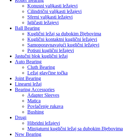
Roller Bearing
Konusni valjkasti ležajevi
Cilindrični valjkasti ležajevi
Sferni valjkasti ležajevi
Igličasti ležajevi
Ball Bearing
Kuglični ležaj sa dubokim žljebovima
Kuglični kontaktni kuglični ležajevi
Samoporavnavajući kuglični ležajevi
Potisni kuglični ležajevi
Jastučni blok kuglični ležaj
Auto Bearing
Cluth Bearing
Ležaj glavčine točka
Joint Bearing
Linearni ležaj
Bearing Accessories
Adapter Sleeves
Matica
Povlačenje rukava
Bushing
Drugi
Hibridni ležajevi
Minijaturni kuglični ležaj sa dubokim žljebovima
New Bearing