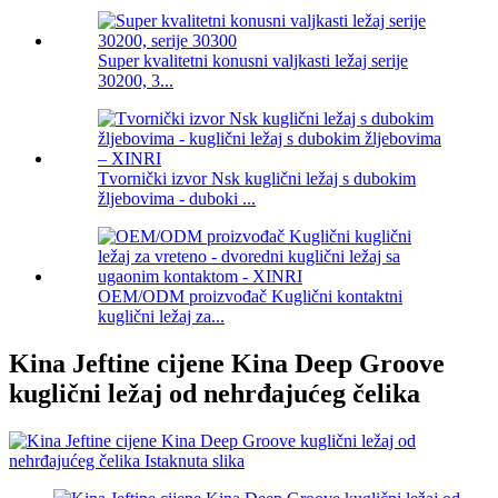
Super kvalitetni konusni valjkasti ležaj serije
30200, 3...
Tvornički izvor Nsk kuglični ležaj s dubokim
žljebovima - duboki ...
OEM/ODM proizvođač Kuglični kontaktni
kuglični ležaj za...
Kina Jeftine cijene Kina Deep Groove
kuglični ležaj od nehrđajućeg čelika