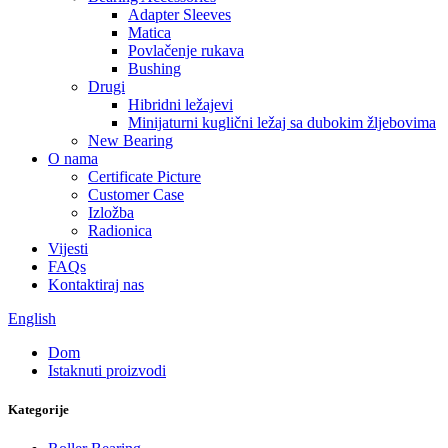
Adapter Sleeves
Matica
Povlačenje rukava
Bushing
Drugi
Hibridni ležajevi
Minijaturni kuglični ležaj sa dubokim žljebovima
New Bearing
O nama
Certificate Picture
Customer Case
Izložba
Radionica
Vijesti
FAQs
Kontaktiraj nas
English
Dom
Istaknuti proizvodi
Kategorije