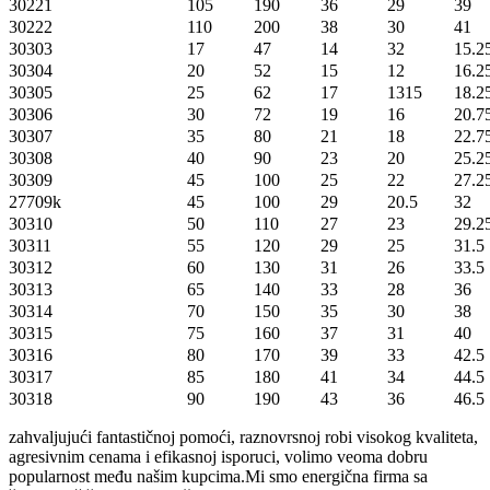
30221
105
190
36
29
39
30222
110
200
38
30
41
30303
17
47
14
32
15.2
30304
20
52
15
12
16.2
30305
25
62
17
1315
18.2
30306
30
72
19
16
20.7
30307
35
80
21
18
22.7
30308
40
90
23
20
25.2
30309
45
100
25
22
27.2
27709k
45
100
29
20.5
32
30310
50
110
27
23
29.2
30311
55
120
29
25
31.5
30312
60
130
31
26
33.5
30313
65
140
33
28
36
30314
70
150
35
30
38
30315
75
160
37
31
40
30316
80
170
39
33
42.5
30317
85
180
41
34
44.5
30318
90
190
43
36
46.5
zahvaljujući fantastičnoj pomoći, raznovrsnoj robi visokog kvaliteta,
agresivnim cenama i efikasnoj isporuci, volimo veoma dobru
popularnost među našim kupcima.Mi smo energična firma sa