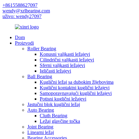
+8615588627097
wendy@xrlbearing.com
uživo: wendy27097
Dom
Proizvodi
Roller Bearing
Konusni valjkasti ležajevi
Cilindrični valjkasti ležajevi
Sferni valjkasti ležajevi
Igličasti ležajevi
Ball Bearing
Kuglični ležaj sa dubokim žljebovima
Kuglični kontaktni kuglični ležajevi
Samoporavnavajući kuglični ležajevi
Potisni kuglični ležajevi
Jastučni blok kuglični ležaj
Auto Bearing
Cluth Bearing
Ležaj glavčine točka
Joint Bearing
Linearni ležaj
Bearing Accessories