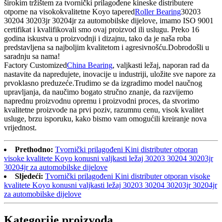
širokim tržištem za tvornički prilagođene kineske distributere
otporne na visokokvalitetne Koyo tapered
Roller Bearing
30203
30204 30203jr 30204jr za automobilske dijelove, imamo ISO 9001
certifikat i kvalifikovali smo ovaj proizvod ili uslugu. Preko 16
godina iskustva u proizvodnji i dizajnu, tako da je naša roba
predstavljena sa najboljim kvalitetom i agresivnošću.Dobrodošli u
saradnju sa nama!
Factory Customized
China Bearing
, valjkasti ležaj, naporan rad da
nastavite da napredujete, inovacije u industriji, uložite sve napore za
prvoklasno preduzeće.Trudimo se da izgradimo model naučnog
upravljanja, da naučimo bogato stručno znanje, da razvijemo
naprednu proizvodnu opremu i proizvodni proces, da stvorimo
kvalitetne proizvode na prvi poziv, razumnu cenu, visok kvalitet
usluge, brzu isporuku, kako bismo vam omogućili kreiranje nova
vrijednost.
Prethodno:
Tvornički prilagođeni Kini distributer otporan
visoke kvalitete Koyo konusni valjkasti ležaj 30203 30204 30203jr
30204jr za automobilske dijelove
Sljedeći:
Tvornički prilagođeni Kini distributer otporan visoke
kvalitete Koyo konusni valjkasti ležaj 30203 30204 30203jr 30204jr
za automobilske dijelove
Kategorije proizvoda