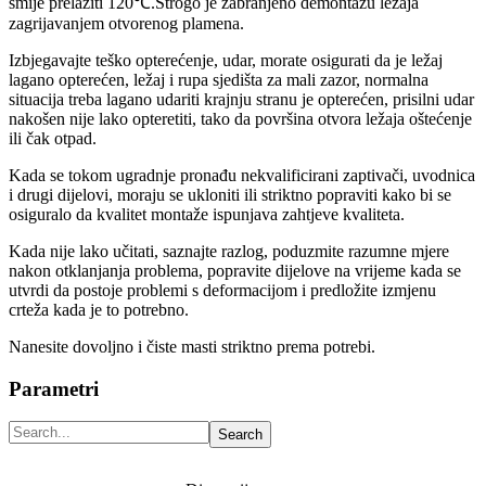
smije prelaziti 120℃.Strogo je zabranjeno demontažu ležaja
zagrijavanjem otvorenog plamena.
Izbjegavajte teško opterećenje, udar, morate osigurati da je ležaj
lagano opterećen, ležaj i rupa sjedišta za mali zazor, normalna
situacija treba lagano udariti krajnju stranu je opterećen, prisilni udar
nakošen nije lako opteretiti, tako da površina otvora ležaja oštećenje
ili čak otpad.
Kada se tokom ugradnje pronađu nekvalificirani zaptivači, uvodnica
i drugi dijelovi, moraju se ukloniti ili striktno popraviti kako bi se
osiguralo da kvalitet montaže ispunjava zahtjeve kvaliteta.
Kada nije lako učitati, saznajte razlog, poduzmite razumne mjere
nakon otklanjanja problema, popravite dijelove na vrijeme kada se
utvrdi da postoje problemi s deformacijom i predložite izmjenu
crteža kada je to potrebno.
Nanesite dovoljno i čiste masti striktno prema potrebi.
Parametri