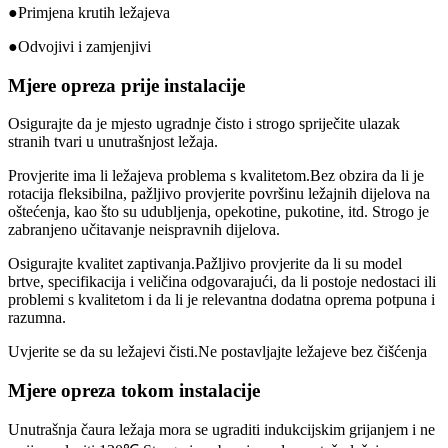
●Primjena krutih ležajeva
●Odvojivi i zamjenjivi
Mjere opreza prije instalacije
Osigurajte da je mjesto ugradnje čisto i strogo spriječite ulazak
stranih tvari u unutrašnjost ležaja.
Provjerite ima li ležajeva problema s kvalitetom.Bez obzira da li je
rotacija fleksibilna, pažljivo provjerite površinu ležajnih dijelova na
oštećenja, kao što su udubljenja, opekotine, pukotine, itd. Strogo je
zabranjeno učitavanje neispravnih dijelova.
Osigurajte kvalitet zaptivanja.Pažljivo provjerite da li su model
brtve, specifikacija i veličina odgovarajući, da li postoje nedostaci ili
problemi s kvalitetom i da li je relevantna dodatna oprema potpuna i
razumna.
Uvjerite se da su ležajevi čisti.Ne postavljajte ležajeve bez čišćenja
Mjere opreza tokom instalacije
Unutrašnja čaura ležaja mora se ugraditi indukcijskim grijanjem i ne