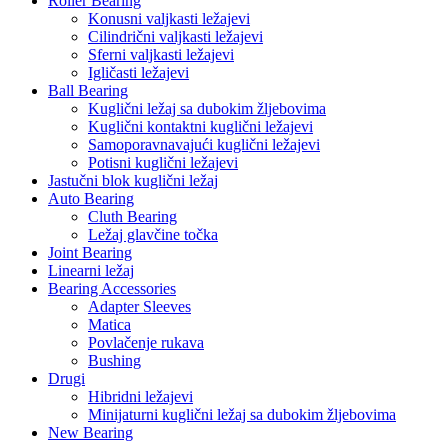
Roller Bearing
Konusni valjkasti ležajevi
Cilindrični valjkasti ležajevi
Sferni valjkasti ležajevi
Igličasti ležajevi
Ball Bearing
Kuglični ležaj sa dubokim žljebovima
Kuglični kontaktni kuglični ležajevi
Samoporavnavajući kuglični ležajevi
Potisni kuglični ležajevi
Jastučni blok kuglični ležaj
Auto Bearing
Cluth Bearing
Ležaj glavčine točka
Joint Bearing
Linearni ležaj
Bearing Accessories
Adapter Sleeves
Matica
Povlačenje rukava
Bushing
Drugi
Hibridni ležajevi
Minijaturni kuglični ležaj sa dubokim žljebovima
New Bearing