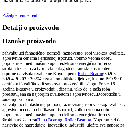
mašinama za plastiku i drugim industrijama.
Pošaljite nam email
Detalji o proizvodu
Oznake proizvoda
zahvaljujući fantastičnoj pomoći, raznovrsnoj robi visokog kvaliteta,
agresivnim cenama i efikasnoj isporuci, volimo veoma dobru
popularnost među našim kupcima.Mi smo energična firma sa
širokim tržištem za tvornički prilagođene kineske distributere
otporne na visokokvalitetne Koyo tapered
Roller Bearing
30203
30204 30203jr 30204jr za automobilske dijelove, imamo ISO 9001
certifikat i kvalifikovali smo ovaj proizvod ili uslugu. Preko 16
godina iskustva u proizvodnji i dizajnu, tako da je naša roba
predstavljena sa najboljim kvalitetom i agresivnošću.Dobrodošli u
saradnju sa nama!
zahvaljujući fantastičnoj pomoći, raznovrsnoj robi visokog kvaliteta,
agresivnim cenama i efikasnoj isporuci, volimo veoma dobru
popularnost među našim kupcima.Mi smo energična firma sa
širokim tržištem za
China Bearing
,
Roller Bearing
, Naporan rad da
nastavite da napredujete, inovacije u industriji, uložite sve napore za