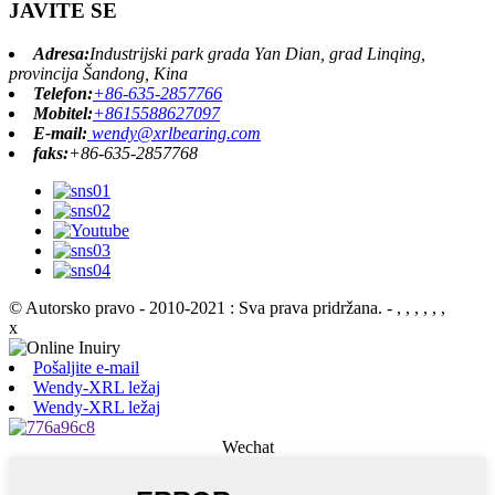
JAVITE SE
Adresa:
Industrijski park grada Yan Dian, grad Linqing,
provincija Šandong, Kina
Telefon:
+86-635-2857766
Mobitel:
+8615588627097
E-mail:
wendy@xrlbearing.com
faks:
+86-635-2857768
© Autorsko pravo - 2010-2021 : Sva prava pridržana.
- , , , , , ,
x
Pošaljite e-mail
Wendy-XRL ležaj
Wendy-XRL ležaj
Wechat