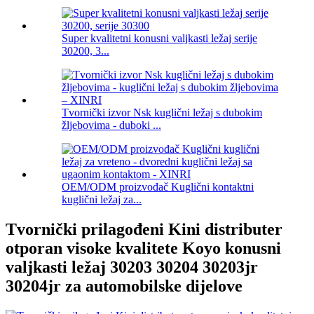
Super kvalitetni konusni valjkasti ležaj serije
30200, 3...
Tvornički izvor Nsk kuglični ležaj s dubokim
žljebovima - duboki ...
OEM/ODM proizvođač Kuglični kontaktni
kuglični ležaj za...
Tvornički prilagođeni Kini distributer
otporan visoke kvalitete Koyo konusni
valjkasti ležaj 30203 30204 30203jr
30204jr za automobilske dijelove