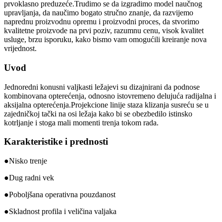
prvoklasno preduzeće.Trudimo se da izgradimo model naučnog
upravljanja, da naučimo bogato stručno znanje, da razvijemo
naprednu proizvodnu opremu i proizvodni proces, da stvorimo
kvalitetne proizvode na prvi poziv, razumnu cenu, visok kvalitet
usluge, brzu isporuku, kako bismo vam omogućili kreiranje nova
vrijednost.
Uvod
Jednoredni konusni valjkasti ležajevi su dizajnirani da podnose
kombinovana opterećenja, odnosno istovremeno delujuća radijalna i
aksijalna opterećenja.Projekcione linije staza klizanja susreću se u
zajedničkoj tački na osi ležaja kako bi se obezbedilo istinsko
kotrljanje i stoga mali momenti trenja tokom rada.
Karakteristike i prednosti
●Nisko trenje
●Dug radni vek
●Poboljšana operativna pouzdanost
●Skladnost profila i veličina valjaka