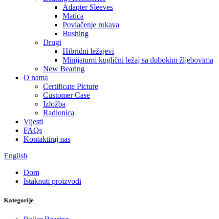
Adapter Sleeves
Matica
Povlačenje rukava
Bushing
Drugi
Hibridni ležajevi
Minijaturni kuglični ležaj sa dubokim žljebovima
New Bearing
O nama
Certificate Picture
Customer Case
Izložba
Radionica
Vijesti
FAQs
Kontaktiraj nas
English
Dom
Istaknuti proizvodi
Kategorije