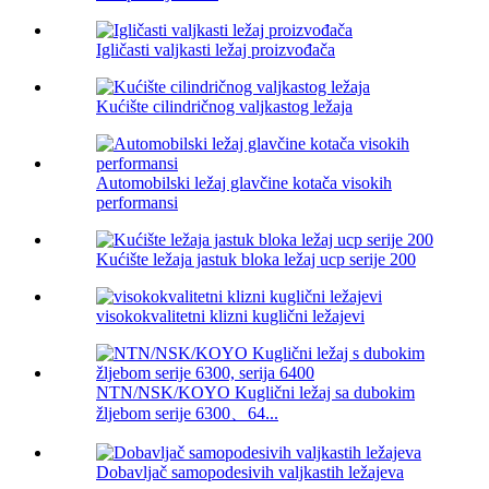
Igličasti valjkasti ležaj proizvođača
Kućište cilindričnog valjkastog ležaja
Automobilski ležaj glavčine kotača visokih
performansi
Kućište ležaja jastuk bloka ležaj ucp serije 200
visokokvalitetni klizni kuglični ležajevi
NTN/NSK/KOYO Kuglični ležaj sa dubokim
žljebom serije 6300、64...
Dobavljač samopodesivih valjkastih ležajeva