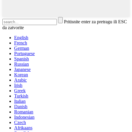
Pritisnite enter za pretragu ili ESC
da zatvorite
English
French
German
Portuguese
Spanish
Russian
Japanese
Korean
Arabic
Irish
Greek
Turkish
Italian
Danish
Romanian
Indonesian
Czech
Afrikaans