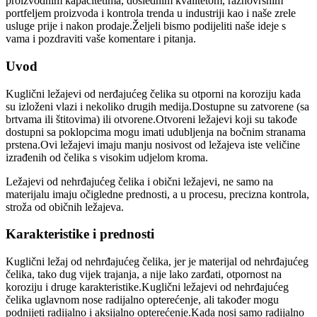
proizvodnim kapacitetima, doslednim kvalitetom, raznovrsnim
portfeljem proizvoda i kontrola trenda u industriji kao i naše zrele
usluge prije i nakon prodaje.Željeli bismo podijeliti naše ideje s
vama i pozdraviti vaše komentare i pitanja.
Uvod
Kuglični ležajevi od nerđajućeg čelika su otporni na koroziju kada
su izloženi vlazi i nekoliko drugih medija.Dostupne su zatvorene (sa
brtvama ili štitovima) ili otvorene.Otvoreni ležajevi koji su takođe
dostupni sa poklopcima mogu imati udubljenja na bočnim stranama
prstena.Ovi ležajevi imaju manju nosivost od ležajeva iste veličine
izrađenih od čelika s visokim udjelom kroma.
Ležajevi od nehrđajućeg čelika i obični ležajevi, ne samo na
materijalu imaju očigledne prednosti, a u procesu, precizna kontrola,
stroža od običnih ležajeva.
Karakteristike i prednosti
Kuglični ležaj od nehrđajućeg čelika, jer je materijal od nehrđajućeg
čelika, tako dug vijek trajanja, a nije lako zarđati, otpornost na
koroziju i druge karakteristike.Kuglični ležajevi od nehrđajućeg
čelika uglavnom nose radijalno opterećenje, ali također mogu
podnijeti radijalno i aksijalno opterećenje.Kada nosi samo radijalno