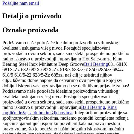
Pošaljite nam email
Detalji o proizvodu
Oznake proizvoda
Podržavamo naše potrošače idealnim proizvodima vrhunskog
kvaliteta i uslugama višeg nivoa.Postajući specijalizovani
proizvođač u ovom sektoru, sada smo stekli prosperitetno praktično
radno iskustvo u proizvodnji i upravljanju Hot Sale-om za Kinu
Bearing Steel Inox Miniature Deep Groove
Ball Bearing
681 681X
681X-Zz 682 682X 682X-Zz 618/3 683zz 618/4 628/4zz 684zz
618/5 618/5-22 628/5-Zz 685zz, naš cilj je asistirati njihov
cilj.Ulažemo dobre napore da ostvarimo ovu nevolju u kojoj svi
dobiju i iskreno vas pozdravljamo da se definitivno prijavite za nas!
Podržavamo naše potrošače idealnim proizvodima vrhunskog
kvaliteta i uslugama višeg nivoa.Postajući specijalizovani
proizvođač u ovom sektoru, sada smo stekli prosperitetno praktično
radno iskustvo u proizvodnji i upravljanju
Ball Bearing
,
Kina
kuglični ležaj sa dubokim žljebovima
, Integracijom proizvodnje sa
spoljnotrgovinskim sektorima, možemo ponuditi kompletna rešenja
kupcima garantujući isporuku pravih artikala na pravo mesto u
pravo vreme, što je podržano našim bogatim iskustvom, moćnim