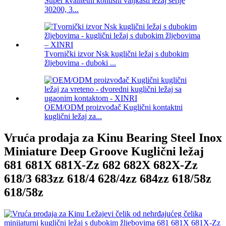
Super kvalitetni konusni valjkasti ležaj serije
30200, 3...
Tvornički izvor Nsk kuglični ležaj s dubokim
žljebovima - duboki ...
OEM/ODM proizvođač Kuglični kontaktni
kuglični ležaj za...
Vruća prodaja za Kinu Bearing Steel Inox
Miniature Deep Groove Kuglični ležaj
681 681X 681X-Zz 682 682X 682X-Zz
618/3 683zz 618/4 628/4zz 684zz 618/58z
618/58z