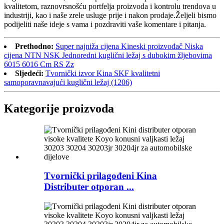
kvalitetom, raznovrsnošću portfelja proizvoda i kontrolu trendova u
industriji, kao i naše zrele usluge prije i nakon prodaje.Željeli bismo
podijeliti naše ideje s vama i pozdraviti vaše komentare i pitanja.
Prethodno:
Super najniža cijena Kineski proizvođač Niska
cijena NTN NSK Jednoredni kuglični ležaj s dubokim žljebovima
6015 6016 Cm RS Zz
Sljedeći:
Tvornički izvor Kina SKF kvalitetni
samoporavnavajući kuglični ležaj (1206)
Kategorije proizvoda
Tvornički prilagođeni Kina
Distributer otporan ...