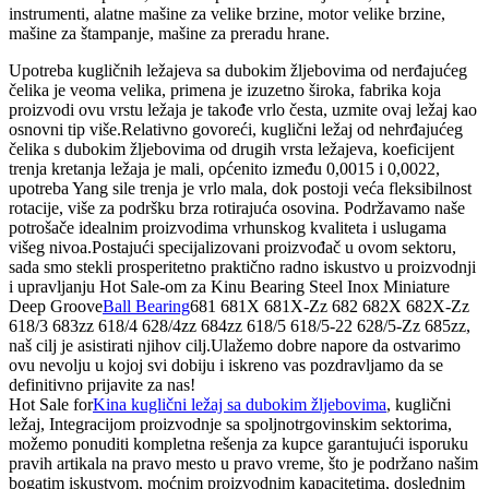
instrumenti, alatne mašine za velike brzine, motor velike brzine,
mašine za štampanje, mašine za preradu hrane.
Upotreba kugličnih ležajeva sa dubokim žljebovima od nerđajućeg
čelika je veoma velika, primena je izuzetno široka, fabrika koja
proizvodi ovu vrstu ležaja je takođe vrlo česta, uzmite ovaj ležaj kao
osnovni tip više.Relativno govoreći, kuglični ležaj od nehrđajućeg
čelika s dubokim žljebovima od drugih vrsta ležajeva, koeficijent
trenja kretanja ležaja je mali, općenito između 0,0015 i 0,0022,
upotreba Yang sile trenja je vrlo mala, dok postoji veća fleksibilnost
rotacije, više za podršku brza rotirajuća osovina. Podržavamo naše
potrošače idealnim proizvodima vrhunskog kvaliteta i uslugama
višeg nivoa.Postajući specijalizovani proizvođač u ovom sektoru,
sada smo stekli prosperitetno praktično radno iskustvo u proizvodnji
i upravljanju Hot Sale-om za Kinu Bearing Steel Inox Miniature
Deep Groove
Ball Bearing
681 681X 681X-Zz 682 682X 682X-Zz
618/3 683zz 618/4 628/4zz 684zz 618/5 618/5-22 628/5-Zz 685zz,
naš cilj je asistirati njihov cilj.Ulažemo dobre napore da ostvarimo
ovu nevolju u kojoj svi dobiju i iskreno vas pozdravljamo da se
definitivno prijavite za nas!
Hot Sale for
Kina kuglični ležaj sa dubokim žljebovima
, kuglični
ležaj, Integracijom proizvodnje sa spoljnotrgovinskim sektorima,
možemo ponuditi kompletna rešenja za kupce garantujući isporuku
pravih artikala na pravo mesto u pravo vreme, što je podržano našim
bogatim iskustvom, moćnim proizvodnim kapacitetima, doslednim