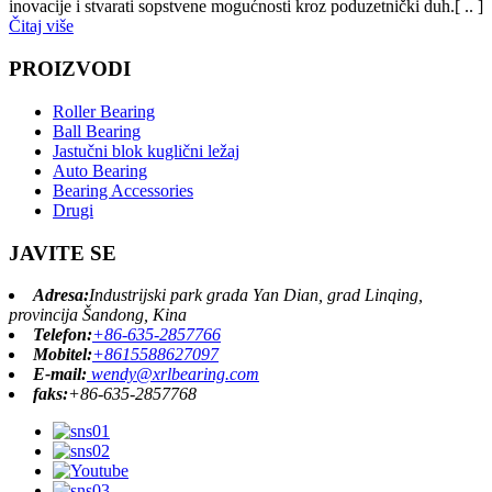
inovacije i stvarati sopstvene mogućnosti kroz poduzetnički duh.[ .. ]
Čitaj više
PROIZVODI
Roller Bearing
Ball Bearing
Jastučni blok kuglični ležaj
Auto Bearing
Bearing Accessories
Drugi
JAVITE SE
Adresa:
Industrijski park grada Yan Dian, grad Linqing,
provincija Šandong, Kina
Telefon:
+86-635-2857766
Mobitel:
+8615588627097
E-mail:
wendy@xrlbearing.com
faks:
+86-635-2857768