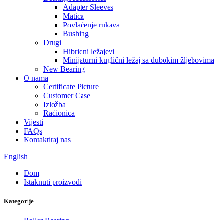
Adapter Sleeves
Matica
Povlačenje rukava
Bushing
Drugi
Hibridni ležajevi
Minijaturni kuglični ležaj sa dubokim žljebovima
New Bearing
O nama
Certificate Picture
Customer Case
Izložba
Radionica
Vijesti
FAQs
Kontaktiraj nas
English
Dom
Istaknuti proizvodi
Kategorije