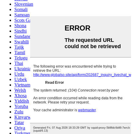
Slovenian
Somali
Samoan
Scots Gaelic
Shona
Sindhi
Sundanese
Swahili
Tajik
Tamil
Telugu
Thai
Ukrainian
Urdu
Uzbek
Vietnamese
Welsh
Xhosa
Yiddish
Yoruba
Zulu
Kinyarwanda
Tatar
Oriya
Turkmen