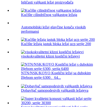
Igličasti valjkasti ležaj proizvođača
Kućište cilindričnog valjkastog ležaja
Automobilski ležaj glavčine kotača visokih
performansi
Kućište ležaja jastuk bloka ležaj ucp serije 200
visokokvalitetni klizni kuglični ležajevi
NTN/NSK/KOYO Kuglični ležaj sa dubokim
žljebom serije 6300、64...
Dobavljač samopodesivih valjkastih ležajeva