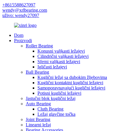
+8615588627097
wendy@xrlbearing.com
uživo: wendy27097
Dom
Proizvodi
Roller Bearing
Konusni valjkasti ležajevi
Cilindrični valjkasti ležajevi
Sferni valjkasti ležajevi
Igličasti ležajevi
Ball Bearing
Kuglični ležaj sa dubokim žljebovima
Kuglični kontaktni kuglični ležajevi
Samoporavnavajući kuglični ležajevi
Potisni kuglični ležajevi
Jastučni blok kuglični ležaj
Auto Bearing
Cluth Bearing
Ležaj glavčine točka
Joint Bearing
Linearni ležaj
Bearing Accessories