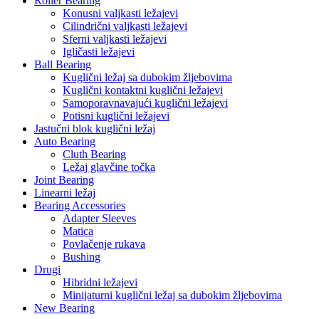
Roller Bearing
Konusni valjkasti ležajevi
Cilindrični valjkasti ležajevi
Sferni valjkasti ležajevi
Igličasti ležajevi
Ball Bearing
Kuglični ležaj sa dubokim žljebovima
Kuglični kontaktni kuglični ležajevi
Samoporavnavajući kuglični ležajevi
Potisni kuglični ležajevi
Jastučni blok kuglični ležaj
Auto Bearing
Cluth Bearing
Ležaj glavčine točka
Joint Bearing
Linearni ležaj
Bearing Accessories
Adapter Sleeves
Matica
Povlačenje rukava
Bushing
Drugi
Hibridni ležajevi
Minijaturni kuglični ležaj sa dubokim žljebovima
New Bearing