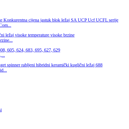
Com...
zine...
...
d...