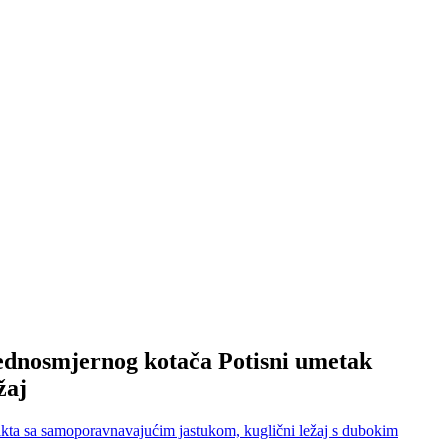
ednosmjernog kotača Potisni umetak
žaj