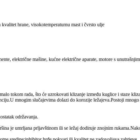
kvalitet hrane, visokotemperaturnu mast i čvrsto ulje
mente, električne mašine, kućne električne aparate, motore s unutrašnjim
alo tokom rada, što će uzrokovati klizanje između kuglice i staze klizan
ciju.U mnogim slučajevima dolazi do korozije ležajeva.Postoji mnogo 
dostatak održavanja.
ina je umrljana prljavštinom ili se ležaj dodiruje znojnim rukama.Nakon
otne sredine;inhibitor hrđe pokvari ili kvalitet ne zadovoljava zahtjeve.