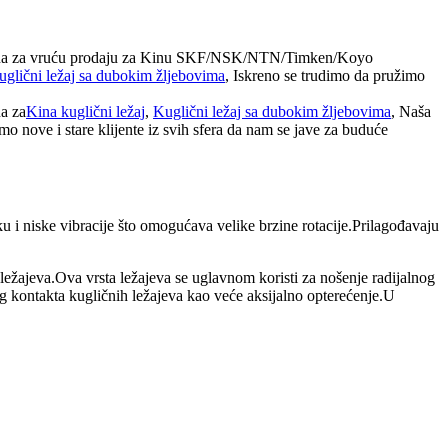
a idealna za vruću prodaju za Kinu SKF/NSK/NTN/Timken/Koyo
uglični ležaj sa dubokim žljebovima
, Iskreno se trudimo da pružimo
na za
Kina kuglični ležaj
,
Kuglični ležaj sa dubokim žljebovima
, Naša
mo nove i stare klijente iz svih sfera da nam se jave za buduće
ku i niske vibracije što omogućava velike brzine rotacije.Prilagođavaju
p ležajeva.Ova vrsta ležajeva se uglavnom koristi za nošenje radijalnog
g kontakta kugličnih ležajeva kao veće aksijalno opterećenje.U