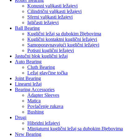
Roller Bearing
Konusni valjkasti ležajevi
Cilindrični valjkasti ležajevi
Sferni valjkasti ležajevi
Igličasti ležajevi
Ball Bearing
Kuglični ležaj sa dubokim žljebovima
Kuglični kontaktni kuglični ležajevi
Samoporavnavajući kuglični ležajevi
Potisni kuglični ležajevi
Jastučni blok kuglični ležaj
Auto Bearing
Cluth Bearing
Ležaj glavčine točka
Joint Bearing
Linearni ležaj
Bearing Accessories
Adapter Sleeves
Matica
Povlačenje rukava
Bushing
Drugi
Hibridni ležajevi
Minijaturni kuglični ležaj sa dubokim žljebovima
New Bearing