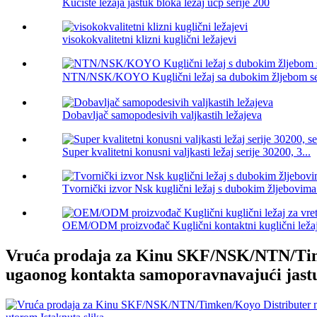
Kućište ležaja jastuk bloka ležaj ucp serije 200
visokokvalitetni klizni kuglični ležajevi
NTN/NSK/KOYO Kuglični ležaj sa dubokim žljebom se
Dobavljač samopodesivih valjkastih ležajeva
Super kvalitetni konusni valjkasti ležaj serije 30200, 3...
Tvornički izvor Nsk kuglični ležaj s dubokim žljebovima 
OEM/ODM proizvođač Kuglični kontaktni kuglični ležaj 
Vruća prodaja za Kinu SKF/NSK/NTN/Timke
ugaonog kontakta samoporavnavajući jastu