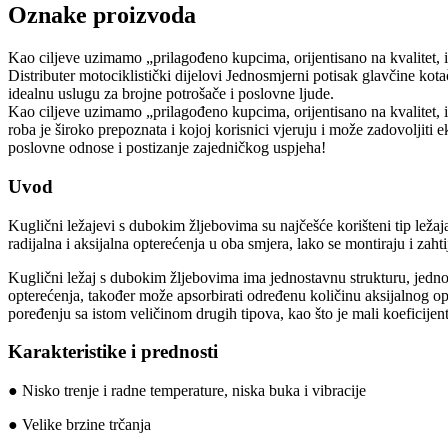
Oznake proizvoda
Kao ciljeve uzimamo „prilagođeno kupcima, orijentisano na kvalitet,
Distributer motociklistički dijelovi Jednosmjerni potisak glavčine k
idealnu uslugu za brojne potrošače i poslovne ljude.
Kao ciljeve uzimamo „prilagođeno kupcima, orijentisano na kvalitet, in
roba je široko prepoznata i kojoj korisnici vjeruju i može zadovoljiti
poslovne odnose i postizanje zajedničkog uspjeha!
Uvod
Kuglični ležajevi s dubokim žljebovima su najčešće korišteni tip ležaj
radijalna i aksijalna opterećenja u oba smjera, lako se montiraju i zah
Kuglični ležaj s dubokim žljebovima ima jednostavnu strukturu, jednosta
opterećenja, također može apsorbirati određenu količinu aksijalnog o
poređenju sa istom veličinom drugih tipova, kao što je mali koeficijent
Karakteristike i prednosti
● Nisko trenje i radne temperature, niska buka i vibracije
● Velike brzine trčanja