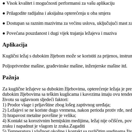
● Visok kvalitet i mogućnosti performansi za vašu aplikaciju
● Prilagodite radijalna i aksijalna opterećenja u oba smjera
● Dostupan sa raznim mazivima za većinu uslova, uključujući mast za 
● Povećana pouzdanost i dugi vijek trajanja ležajeva i maziva
Aplikacija
Kuglični ležaj s dubokim žljebom može se koristiti za prijenos, instru
Poljoprivredne mašine, građevinske mašine, inženjerske mašine itd.
Pažnja
Za kuglične ležajeve sa dubokim žljebovima, opterećenje ležaja je prem
dubokim žljebovima sa teškim kuglicama i kavezima imaju ovu tenden
životu su uglavnom sljedeći faktori:
1) Prodor vlage i prljavštine zbog lošeg zaptivnog uređaja;
2) Ležajevi se ne koriste dugo vremena, nakon perioda protiv rđe, ne
3) hrapavost metalne površine je velika;
4) Kontakt sa korozivnim hemijskim medijima, ležaj nije očišćen, površ
zraku i napadnut je vlagom iz zraka.Zagaditi
5) Temperatura i vlažnost okoline i kontakt sa različitim sredinama živ