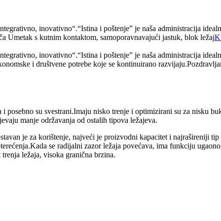
 integrativno, inovativno“.“Istina i poštenje” je naša administracij
otača Umetak s kutnim kontaktom, samoporavnavajući jastuk, blok ležaj
K
tegrativno, inovativno“.“Istina i poštenje” je naša administracija ideal
 ekonomske i društvene potrebe koje se kontinuirano razvijaju.Pozdravlja
a i posebno su svestrani.Imaju nisko trenje i optimizirani su za nisku bu
tijevaju manje održavanja od ostalih tipova ležajeva.
van je za korištenje, najveći je proizvodni kapacitet i najrašireniji ti
pterećenja.Kada se radijalni zazor ležaja povećava, ima funkciju ugaono
 trenja ležaja, visoka granična brzina.