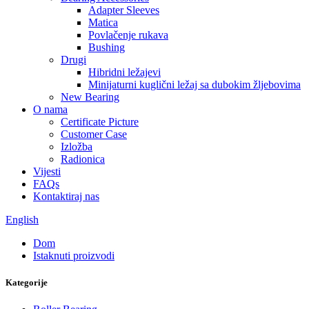
Adapter Sleeves
Matica
Povlačenje rukava
Bushing
Drugi
Hibridni ležajevi
Minijaturni kuglični ležaj sa dubokim žljebovima
New Bearing
O nama
Certificate Picture
Customer Case
Izložba
Radionica
Vijesti
FAQs
Kontaktiraj nas
English
Dom
Istaknuti proizvodi
Kategorije