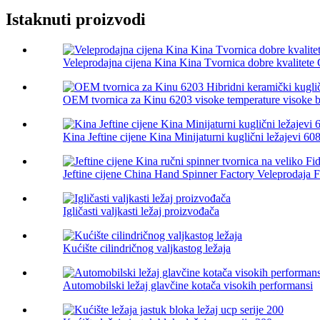
Istaknuti proizvodi
Veleprodajna cijena Kina Kina Tvornica dobre kvalitete 
OEM tvornica za Kinu 6203 visoke temperature visoke br
Kina Jeftine cijene Kina Minijaturni kuglični ležajevi 608,
Jeftine cijene China Hand Spinner Factory Veleprodaja Fi
Igličasti valjkasti ležaj proizvođača
Kućište cilindričnog valjkastog ležaja
Automobilski ležaj glavčine kotača visokih performansi