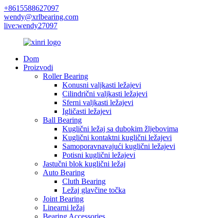
+8615588627097
wendy@xrlbearing.com
live:wendy27097
Dom
Proizvodi
Roller Bearing
Konusni valjkasti ležajevi
Cilindrični valjkasti ležajevi
Sferni valjkasti ležajevi
Igličasti ležajevi
Ball Bearing
Kuglični ležaj sa dubokim žljebovima
Kuglični kontaktni kuglični ležajevi
Samoporavnavajući kuglični ležajevi
Potisni kuglični ležajevi
Jastučni blok kuglični ležaj
Auto Bearing
Cluth Bearing
Ležaj glavčine točka
Joint Bearing
Linearni ležaj
Bearing Accessories