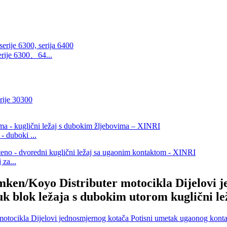
rije 6300、64...
- duboki ...
za...
n/Koyo Distributer motocikla Dijelovi j
k blok ležaja s dubokim utorom kuglični le