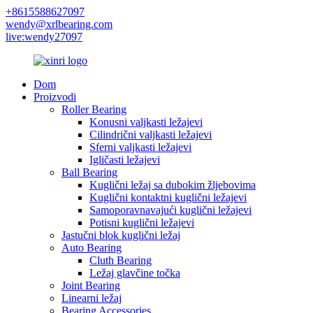
+8615588627097
wendy@xrlbearing.com
live:wendy27097
Dom
Proizvodi
Roller Bearing
Konusni valjkasti ležajevi
Cilindrični valjkasti ležajevi
Sferni valjkasti ležajevi
Igličasti ležajevi
Ball Bearing
Kuglični ležaj sa dubokim žljebovima
Kuglični kontaktni kuglični ležajevi
Samoporavnavajući kuglični ležajevi
Potisni kuglični ležajevi
Jastučni blok kuglični ležaj
Auto Bearing
Cluth Bearing
Ležaj glavčine točka
Joint Bearing
Linearni ležaj
Bearing Accessories