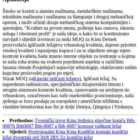
Široko se koristi u alatnim mašinama, metalurškim mašinama,
tekstilnim mašinama i mašinama za štampanje i drugoj mehaničkoj
opremi, i može učiniti dizajn mehaničkog sistema kompaktnijim i
spretnijim. "Kvalitet na prvom mestu, poštenje kao osnova, iskrena
usluga i obostrani profit" je naša ideja, u kako bi se kontinuirano
razvijali i slijedili izvrsnost za niski MOQ za Kinu Demek
proizvođača igličastih ležajeva vrhunskog kvaliteta, dajemo prioritet
visokoj kvaliteti i ispunjenju kupaca i za to slijedimo stroge mjere
kontrole kvaliteta.Sada imamo interne objekte za testiranje u kojima
se naša roba testira na svakom pojedinom aspektu u različitim
fazama obrade.Posjedujući najnovije tehnologije, olakšavamo našim
kupcima proizvodni pogon po mjeri.
Nizak MOQ za
Kineski igličasti ležajevi
, Igličasti ležaj, Sa
naprednom radionicom, specijalističkim dizajnerskim timom i
strogim sistemom kontrole kvaliteta, zasnovanim na srednjem do
vrhunskom, označenom kao naše marketinško pozicioniranje, naša
rješenja se brzo prodaju na europskim i američkim tržištima s
vlastitim brendovima kao što je dolje Deniya, Qingsiya i Yisilanya.
Prethodno:
Tvornički izvor Kina Jedinica glavčine kotača Bth-
0087b Bth0087 Bth-0087 a Bth 0087 konusni valjkasti ležaj
Sljedeći:
Profesionalni Kina Kina Kuglični kontakt kuglični
ležaj dvostruki red 30/8 2RS Zz kuglični ležaj