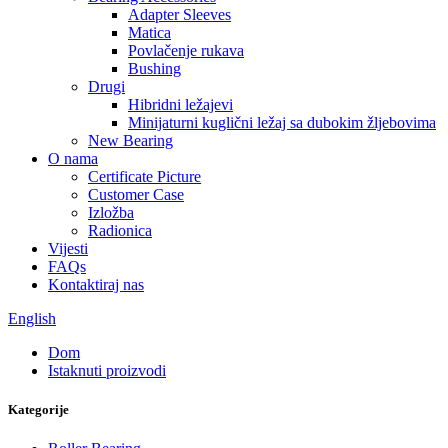
Adapter Sleeves
Matica
Povlačenje rukava
Bushing
Drugi
Hibridni ležajevi
Minijaturni kuglični ležaj sa dubokim žljebovima
New Bearing
O nama
Certificate Picture
Customer Case
Izložba
Radionica
Vijesti
FAQs
Kontaktiraj nas
English
Dom
Istaknuti proizvodi
Kategorije