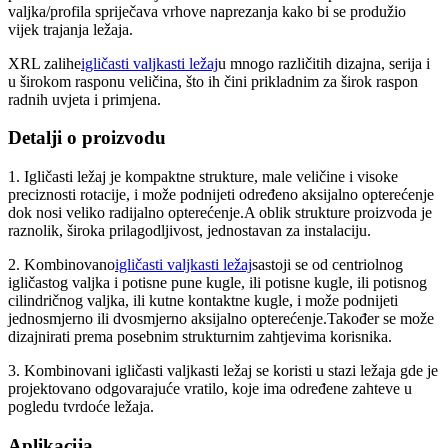
valjka/profila spriječava vrhove naprezanja kako bi se produžio
vijek trajanja ležaja.
XRL zalihe
igličasti valjkasti ležaj
u mnogo različitih dizajna, serija i
u širokom rasponu veličina, što ih čini prikladnim za širok raspon
radnih uvjeta i primjena.
Detalji o proizvodu
1. Igličasti ležaj je kompaktne strukture, male veličine i visoke
preciznosti rotacije, i može podnijeti određeno aksijalno opterećenje
dok nosi veliko radijalno opterećenje.A oblik strukture proizvoda je
raznolik, široka prilagodljivost, jednostavan za instalaciju.
2. Kombinovano
igličasti valjkasti ležaj
sastoji se od centriolnog
igličastog valjka i potisne pune kugle, ili potisne kugle, ili potisnog
cilindričnog valjka, ili kutne kontaktne kugle, i može podnijeti
jednosmjerno ili dvosmjerno aksijalno opterećenje.Također se može
dizajnirati prema posebnim strukturnim zahtjevima korisnika.
3. Kombinovani igličasti valjkasti ležaj se koristi u stazi ležaja gde je
projektovano odgovarajuće vratilo, koje ima određene zahteve u
pogledu tvrdoće ležaja.
Aplikacija