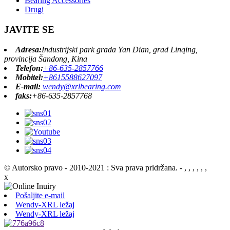
Bearing Accessories
Drugi
JAVITE SE
Adresa:
Industrijski park grada Yan Dian, grad Linqing,
provincija Šandong, Kina
Telefon:
+86-635-2857766
Mobitel:
+8615588627097
E-mail:
wendy@xrlbearing.com
faks:
+86-635-2857768
© Autorsko pravo - 2010-2021 : Sva prava pridržana.
- , , , , , ,
x
Pošaljite e-mail
Wendy-XRL ležaj
Wendy-XRL ležaj