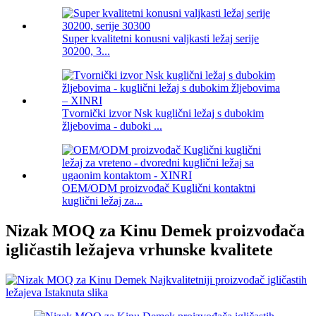
Super kvalitetni konusni valjkasti ležaj serije
30200, 3...
Tvornički izvor Nsk kuglični ležaj s dubokim
žljebovima - duboki ...
OEM/ODM proizvođač Kuglični kontaktni
kuglični ležaj za...
Nizak MOQ za Kinu Demek proizvođača
igličastih ležajeva vrhunske kvalitete