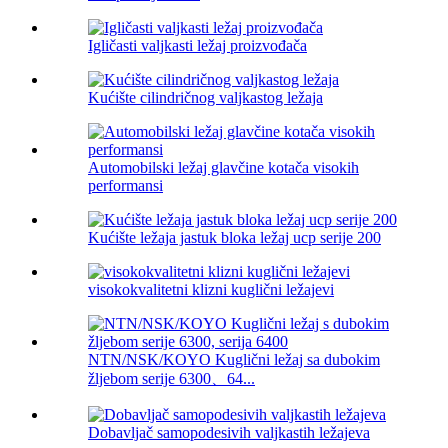
Igličasti valjkasti ležaj proizvođača
Kućište cilindričnog valjkastog ležaja
Automobilski ležaj glavčine kotača visokih
performansi
Kućište ležaja jastuk bloka ležaj ucp serije 200
visokokvalitetni klizni kuglični ležajevi
NTN/NSK/KOYO Kuglični ležaj sa dubokim
žljebom serije 6300、64...
Dobavljač samopodesivih valjkastih ležajeva