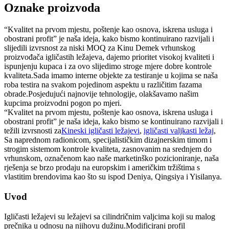
Oznake proizvoda
“Kvalitet na prvom mjestu, poštenje kao osnova, iskrena usluga i
obostrani profit” je naša ideja, kako bismo kontinuirano razvijali i
slijedili izvrsnost za niski MOQ za Kinu Demek vrhunskog
proizvođača igličastih ležajeva, dajemo prioritet visokoj kvaliteti i
ispunjenju kupaca i za ovo slijedimo stroge mjere dobre kontrole
kvaliteta.Sada imamo interne objekte za testiranje u kojima se naša
roba testira na svakom pojedinom aspektu u različitim fazama
obrade.Posjedujući najnovije tehnologije, olakšavamo našim
kupcima proizvodni pogon po mjeri.
“Kvalitet na prvom mjestu, poštenje kao osnova, iskrena usluga i
obostrani profit” je naša ideja, kako bismo se kontinuirano razvijali i
težili izvrsnosti za
Kineski igličasti ležajevi
,
igličasti valjkasti ležaj
,
Sa naprednom radionicom, specijalističkim dizajnerskim timom i
strogim sistemom kontrole kvaliteta, zasnovanim na srednjem do
vrhunskom, označenom kao naše marketinško pozicioniranje, naša
rješenja se brzo prodaju na europskim i američkim tržištima s
vlastitim brendovima kao što su ispod Deniya, Qingsiya i Yisilanya.
Uvod
Igličasti ležajevi su ležajevi sa cilindričnim valjcima koji su malog
prečnika u odnosu na njihovu dužinu.Modificirani profil