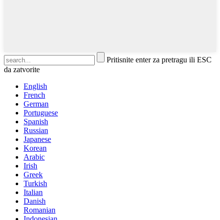
Pritisnite enter za pretragu ili ESC
da zatvorite
English
French
German
Portuguese
Spanish
Russian
Japanese
Korean
Arabic
Irish
Greek
Turkish
Italian
Danish
Romanian
Indonesian