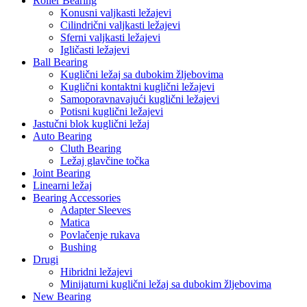
Roller Bearing
Konusni valjkasti ležajevi
Cilindrični valjkasti ležajevi
Sferni valjkasti ležajevi
Igličasti ležajevi
Ball Bearing
Kuglični ležaj sa dubokim žljebovima
Kuglični kontaktni kuglični ležajevi
Samoporavnavajući kuglični ležajevi
Potisni kuglični ležajevi
Jastučni blok kuglični ležaj
Auto Bearing
Cluth Bearing
Ležaj glavčine točka
Joint Bearing
Linearni ležaj
Bearing Accessories
Adapter Sleeves
Matica
Povlačenje rukava
Bushing
Drugi
Hibridni ležajevi
Minijaturni kuglični ležaj sa dubokim žljebovima
New Bearing