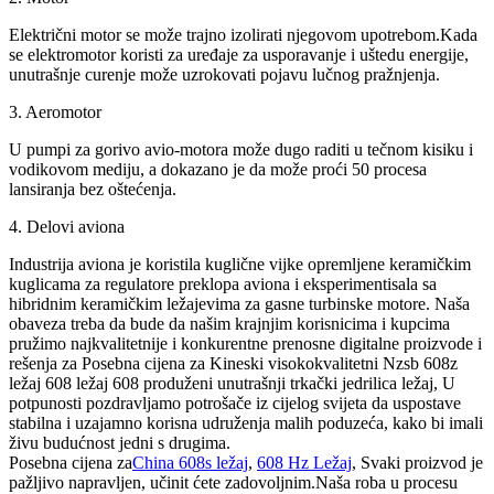
Električni motor se može trajno izolirati njegovom upotrebom.Kada
se elektromotor koristi za uređaje za usporavanje i uštedu energije,
unutrašnje curenje može uzrokovati pojavu lučnog pražnjenja.
3. Aeromotor
U pumpi za gorivo avio-motora može dugo raditi u tečnom kisiku i
vodikovom mediju, a dokazano je da može proći 50 procesa
lansiranja bez oštećenja.
4. Delovi aviona
Industrija aviona je koristila kuglične vijke opremljene keramičkim
kuglicama za regulatore preklopa aviona i eksperimentisala sa
hibridnim keramičkim ležajevima za gasne turbinske motore. Naša
obaveza treba da bude da našim krajnjim korisnicima i kupcima
pružimo najkvalitetnije i konkurentne prenosne digitalne proizvode i
rešenja za Posebna cijena za Kineski visokokvalitetni Nzsb 608z
ležaj 608 ležaj 608 produženi unutrašnji trkački jedrilica ležaj, U
potpunosti pozdravljamo potrošače iz cijelog svijeta da uspostave
stabilna i uzajamno korisna udruženja malih poduzeća, kako bi imali
živu budućnost jedni s drugima.
Posebna cijena za
China 608s ležaj
,
608 Hz Ležaj
, Svaki proizvod je
pažljivo napravljen, učinit ćete zadovoljnim.Naša roba u procesu