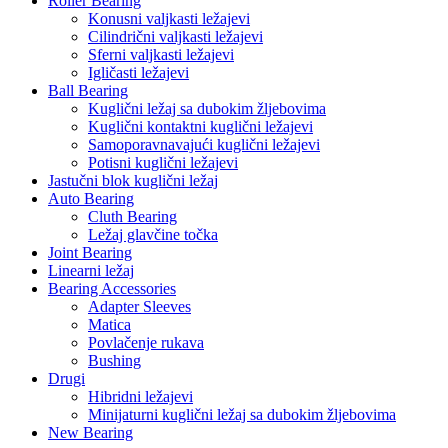
Roller Bearing
Konusni valjkasti ležajevi
Cilindrični valjkasti ležajevi
Sferni valjkasti ležajevi
Igličasti ležajevi
Ball Bearing
Kuglični ležaj sa dubokim žljebovima
Kuglični kontaktni kuglični ležajevi
Samoporavnavajući kuglični ležajevi
Potisni kuglični ležajevi
Jastučni blok kuglični ležaj
Auto Bearing
Cluth Bearing
Ležaj glavčine točka
Joint Bearing
Linearni ležaj
Bearing Accessories
Adapter Sleeves
Matica
Povlačenje rukava
Bushing
Drugi
Hibridni ležajevi
Minijaturni kuglični ležaj sa dubokim žljebovima
New Bearing