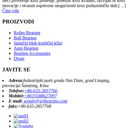
steći poverenje kroz poštenje, pobediti kroz kvalitet, razvijati se kroz
inovacije i stvarati sopstvene mogućnosti kroz poduzetnički duh.[ .. ]
Čitaj više
PROIZVODI
Roller Bearing
Ball Bearing
Jastučni blok kuglični ležaj
Auto Bearing
Bearing Accessories
Drugi
JAVITE SE
Adresa:
Industrijski park grada Yan Dian, grad Linqing,
provincija Šandong, Kina
Telefon:
+86-635-2857766
Mobitel:
+8615588627097
E-mail:
wendy@xrlbearing.com
faks:
+86-635-2857768