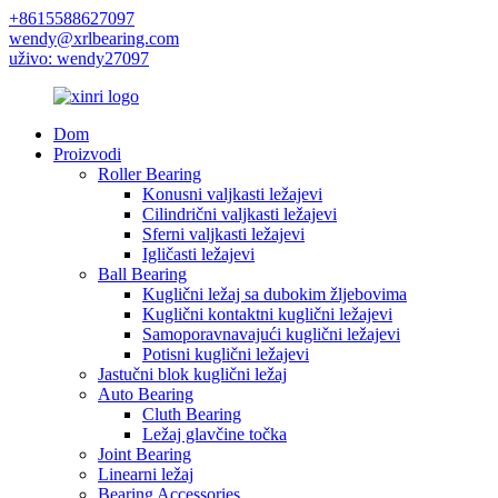
+8615588627097
wendy@xrlbearing.com
uživo: wendy27097
Dom
Proizvodi
Roller Bearing
Konusni valjkasti ležajevi
Cilindrični valjkasti ležajevi
Sferni valjkasti ležajevi
Igličasti ležajevi
Ball Bearing
Kuglični ležaj sa dubokim žljebovima
Kuglični kontaktni kuglični ležajevi
Samoporavnavajući kuglični ležajevi
Potisni kuglični ležajevi
Jastučni blok kuglični ležaj
Auto Bearing
Cluth Bearing
Ležaj glavčine točka
Joint Bearing
Linearni ležaj
Bearing Accessories