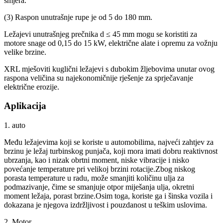
smjera.
(3) Raspon unutrašnje rupe je od 5 do 180 mm.
Ležajevi unutrašnjeg prečnika d ≤ 45 mm mogu se koristiti za
motore snage od 0,15 do 15 kW, električne alate i opremu za vožnju
velike brzine.
XRL mješoviti kuglični ležajevi s dubokim žljebovima unutar ovog
raspona veličina su najekonomičnije rješenje za sprječavanje
električne erozije.
Aplikacija
1. auto
Među ležajevima koji se koriste u automobilima, najveći zahtjev za
brzinu je ležaj turbinskog punjača, koji mora imati dobru reaktivnost
ubrzanja, kao i nizak obrtni moment, niske vibracije i nisko
povećanje temperature pri velikoj brzini rotacije.Zbog niskog
porasta temperature u radu, može smanjiti količinu ulja za
podmazivanje, čime se smanjuje otpor miješanja ulja, okretni
moment ležaja, porast brzine.Osim toga, koriste ga i šinska vozila i
dokazana je njegova izdržljivost i pouzdanost u teškim uslovima.
2. Motor