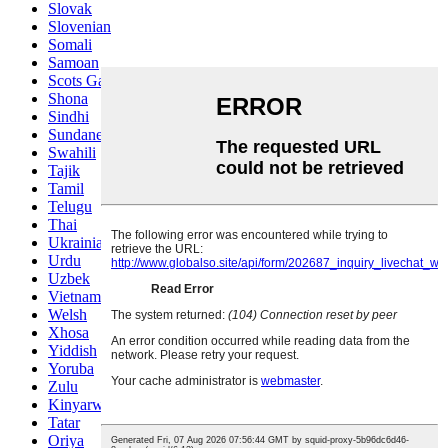
Slovak
Slovenian
Somali
Samoan
Scots Gaelic
Shona
Sindhi
Sundanese
Swahili
Tajik
Tamil
Telugu
Thai
Ukrainian
Urdu
Uzbek
Vietnamese
Welsh
Xhosa
Yiddish
Yoruba
Zulu
Kinyarwanda
Tatar
Oriya