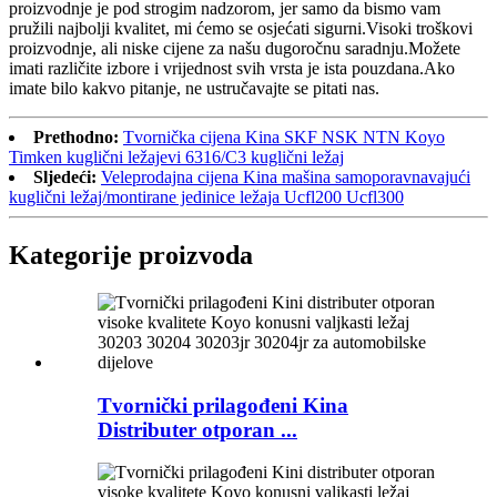
proizvodnje je pod strogim nadzorom, jer samo da bismo vam
pružili najbolji kvalitet, mi ćemo se osjećati sigurni.Visoki troškovi
proizvodnje, ali niske cijene za našu dugoročnu saradnju.Možete
imati različite izbore i vrijednost svih vrsta je ista pouzdana.Ako
imate bilo kakvo pitanje, ne ustručavajte se pitati nas.
Prethodno:
Tvornička cijena Kina SKF NSK NTN Koyo
Timken kuglični ležajevi 6316/C3 kuglični ležaj
Sljedeći:
Veleprodajna cijena Kina mašina samoporavnavajući
kuglični ležaj/montirane jedinice ležaja Ucfl200 Ucfl300
Kategorije proizvoda
Tvornički prilagođeni Kina
Distributer otporan ...