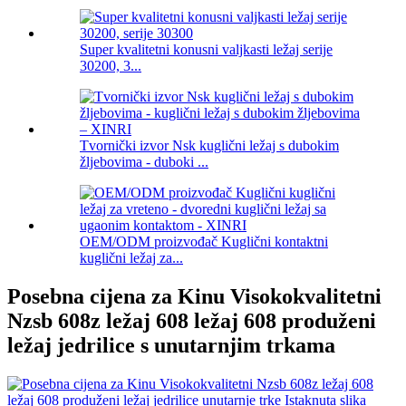
Super kvalitetni konusni valjkasti ležaj serije
30200, 3...
Tvornički izvor Nsk kuglični ležaj s dubokim
žljebovima - duboki ...
OEM/ODM proizvođač Kuglični kontaktni
kuglični ležaj za...
Posebna cijena za Kinu Visokokvalitetni
Nzsb 608z ležaj 608 ležaj 608 produženi
ležaj jedrilice s unutarnjim trkama