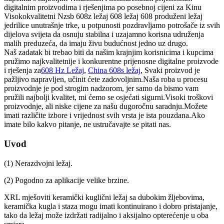
digitalnim proizvodima i rješenjima po posebnoj cijeni za Kinu
Visokokvalitetni Nzsb 608z ležaj 608 ležaj 608 produženi ležaj
jedrilice unutrašnje trke, u potpunosti pozdravljamo potrošače iz svih
dijelova svijeta da osnuju stabilna i uzajamno korisna udruženja
malih preduzeća, da imaju živu budućnost jedno uz drugo.
Naš zadatak bi trebao biti da našim krajnjim korisnicima i kupcima
pružimo najkvalitetnije i konkurentne prijenosne digitalne proizvode
i rješenja za
608 Hz Ležaj
,
China 608s ležaj
, Svaki proizvod je
pažljivo napravljen, učinit ćete zadovoljnim.Naša roba u procesu
proizvodnje je pod strogim nadzorom, jer samo da bismo vam
pružili najbolji kvalitet, mi ćemo se osjećati sigurni.Visoki troškovi
proizvodnje, ali niske cijene za našu dugoročnu saradnju.Možete
imati različite izbore i vrijednost svih vrsta je ista pouzdana.Ako
imate bilo kakvo pitanje, ne ustručavajte se pitati nas.
Uvod
(1) Nerazdvojni ležaj.
(2) Pogodno za aplikacije velike brzine.
XRL mješoviti keramički kuglični ležaj sa dubokim žljebovima,
keramička kugla i staza mogu imati kontinuirano i dobro pristajanje,
tako da ležaj može izdržati radijalno i aksijalno opterećenje u oba