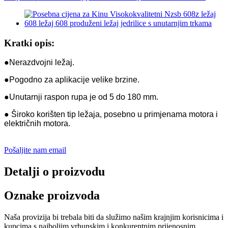
Kratki opis:
●Nerazdvojni ležaj.
●Pogodno za aplikacije velike brzine.
●Unutarnji raspon rupa je od 5 do 180 mm.
● Široko korišten tip ležaja, posebno u primjenama motora i
električnih motora.
Pošaljite nam email
Detalji o proizvodu
Oznake proizvoda
Naša provizija bi trebala biti da služimo našim krajnjim korisnicima i
kupcima s najboljim vrhunskim i konkurentnim prijenosnim