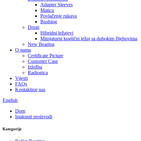
Adapter Sleeves
Matica
Povlačenje rukava
Bushing
Drugi
Hibridni ležajevi
Minijaturni kuglični ležaj sa dubokim žljebovima
New Bearing
O nama
Certificate Picture
Customer Case
Izložba
Radionica
Vijesti
FAQs
Kontaktiraj nas
English
Dom
Istaknuti proizvodi
Kategorije