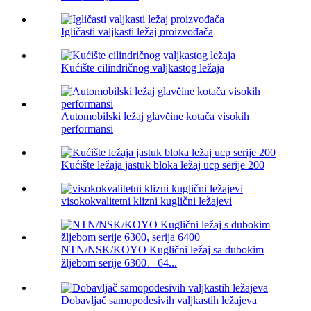
Igličasti valjkasti ležaj proizvođača
Kućište cilindričnog valjkastog ležaja
Automobilski ležaj glavčine kotača visokih
performansi
Kućište ležaja jastuk bloka ležaj ucp serije 200
visokokvalitetni klizni kuglični ležajevi
NTN/NSK/KOYO Kuglični ležaj sa dubokim
žljebom serije 6300、64...
Dobavljač samopodesivih valjkastih ležajeva