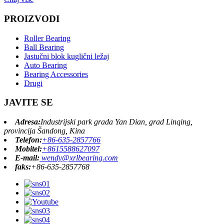
PROIZVODI
Roller Bearing
Ball Bearing
Jastučni blok kuglični ležaj
Auto Bearing
Bearing Accessories
Drugi
JAVITE SE
Adresa:
Industrijski park grada Yan Dian, grad Linqing,
provincija Šandong, Kina
Telefon:
+86-635-2857766
Mobitel:
+8615588627097
E-mail:
wendy@xrlbearing.com
faks:
+86-635-2857768