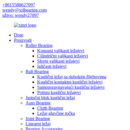
+8615588627097
wendy@xrlbearing.com
uživo: wendy27097
Dom
Proizvodi
Roller Bearing
Konusni valjkasti ležajevi
Cilindrični valjkasti ležajevi
Sferni valjkasti ležajevi
Igličasti ležajevi
Ball Bearing
Kuglični ležaj sa dubokim žljebovima
Kuglični kontaktni kuglični ležajevi
Samoporavnavajući kuglični ležajevi
Potisni kuglični ležajevi
Jastučni blok kuglični ležaj
Auto Bearing
Cluth Bearing
Ležaj glavčine točka
Joint Bearing
Linearni ležaj
Bearing Accessories