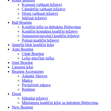
Roller Bearing
Konusni valjkasti ležajevi
Cilindrični valjkasti ležajevi
Sferni valjkasti ležajevi
Igličasti ležajevi
Ball Bearing
Kuglični ležaj sa dubokim žljebovima
Kuglični kontaktni kuglični ležajevi
Samoporavnavajući kuglični ležajevi
Potisni kuglični ležajevi
Jastučni blok kuglični ležaj
Auto Bearing
Cluth Bearing
Ležaj glavčine točka
Joint Bearing
Linearni ležaj
Bearing Accessories
Adapter Sleeves
Matica
Povlačenje rukava
Bushing
Drugi
Hibridni ležajevi
Minijaturni kuglični ležaj sa dubokim žljebovima
New Bearing