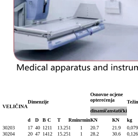
Osnovne ocjene
opterećenja
Dimenzije
Teži
VELIČINA
dinamičan
statički
d
D
B
C
T
Rmin
rmin
KN
KN
kg
30203
17
40
12
11
13.25
1
1
20.7
21.9
0,079
30204
20
47
14
12
15.25
1
1
28.2
30.6
0,126