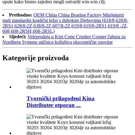
upute kako bismo zajedno mogli ostvariti win-win cilj.
Prethodno:
OEM China China Bearing Factory Minijaturni
mali standardni kuglični ležaj s dubokim žljebovima (618/8,628/8-
2RS1,628/8-2Z,638/8-2Z,607/8-2Z,619/8,619/8-2RS1,619/8 -2Z,
608,608-2RSH,608-2RSL)
Sljedeći:
Veleprodaja u Kini Cone Crusher Cooper čahura za
Nordberg Symons utičnicu košuljicu ekscentrične osovine
Kategorije proizvoda
Tvornički prilagođeni Kina
Distributer otporan ...