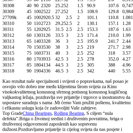
30308
40
90
23
20
25.25
2
1.5
90.9
107.6
0,747
30309
45
100
25
22
27.25
2
1.5
108.9
129.8
0,984
27709k
45
100
29
20.5
32
2.5
2
101.1
110.8
1.081
30310
50
110
27
23
29.25
2.5
2
130.1
157.1
1.28
30311
55
120
29
25
31.5
2.5
2.5
153.3
187.6
1.63
30312
60
130
31
26
33.5
3
2.5
171.4
210.0
1.99
30313
65
140
33
28
36
3
2.5
195.9
241.7
2.44
30314
70
150
35
30
38
3
2.5
219
271.7
2.98
30315
75
160
37
31
40
3
2.5
252
318
3.57
30316
80
170
39
33
42.5
3
2.5
278
352.0
4.27
30317
85
180
41
34
44.5
3
2.5
305
388
4.96
30318
90
190
43
36
46.5
3
2.5
342
440
5.55
Kao rezultat naše specijalnosti i svijesti o popravkama, naš posao je
osvojio vrlo dobro ime među klijentima širom svijeta za Kinu
visokokvalitetnog konusnog sfernog potisnog konusnog kugličnog
valjkastog ležaja, pozdravlja sve prijatelje i trgovce u inostranstvu da
uspostave suradnju s nama .Mi ćemo Vam pružiti poštenu, kvalitetnu
i efikasnu uslugu koja će zadovoljiti Vaše zahtjeve.
Top Grade
China Bearings
,
Rolling Bearing
, S ciljem “nula
defekta”.Briga o životnoj sredini i društvenim povratima, briga o
društvenoj odgovornosti zaposlenih kao sopstvenu
dužnost.Pozdravljamo prijatelje iz cijelog svijeta da nas posjete i