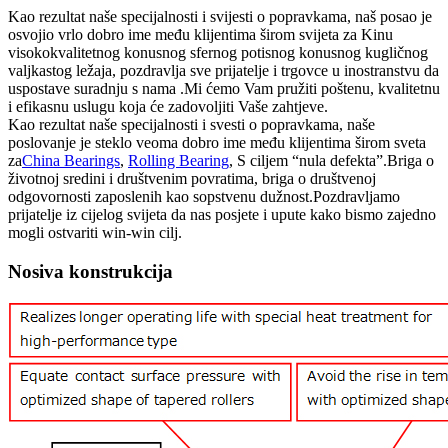
Kao rezultat naše specijalnosti i svijesti o popravkama, naš posao je
osvojio vrlo dobro ime među klijentima širom svijeta za Kinu
visokokvalitetnog konusnog sfernog potisnog konusnog kugličnog
valjkastog ležaja, pozdravlja sve prijatelje i trgovce u inostranstvu da
uspostave suradnju s nama .Mi ćemo Vam pružiti poštenu, kvalitetnu
i efikasnu uslugu koja će zadovoljiti Vaše zahtjeve.
Kao rezultat naše specijalnosti i svesti o popravkama, naše
poslovanje je steklo veoma dobro ime među klijentima širom sveta
za
China Bearings
,
Rolling Bearing
, S ciljem “nula defekta”.Briga o
životnoj sredini i društvenim povratima, briga o društvenoj
odgovornosti zaposlenih kao sopstvenu dužnost.Pozdravljamo
prijatelje iz cijelog svijeta da nas posjete i upute kako bismo zajedno
mogli ostvariti win-win cilj.
Nosiva konstrukcija