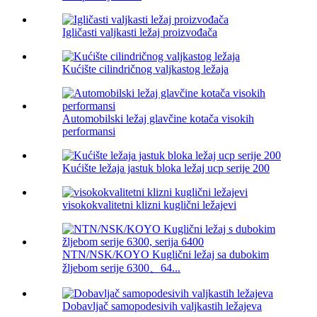
Igličasti valjkasti ležaj proizvođača
Kućište cilindričnog valjkastog ležaja
Automobilski ležaj glavčine kotača visokih
performansi
Kućište ležaja jastuk bloka ležaj ucp serije 200
visokokvalitetni klizni kuglični ležajevi
NTN/NSK/KOYO Kuglični ležaj sa dubokim
žljebom serije 6300、64...
Dobavljač samopodesivih valjkastih ležajeva