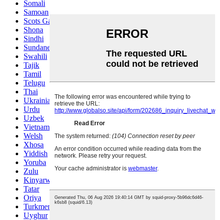
Somali
Samoan
Scots Gaelic
Shona
Sindhi
Sundanese
Swahili
Tajik
Tamil
Telugu
Thai
Ukrainian
Urdu
Uzbek
Vietnamese
Welsh
Xhosa
Yiddish
Yoruba
Zulu
Kinyarwanda
Tatar
Oriya
Turkmen
Uyghur