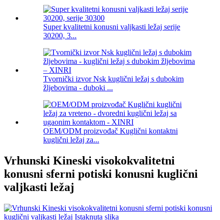
Super kvalitetni konusni valjkasti ležaj serije
30200, 3...
Tvornički izvor Nsk kuglični ležaj s dubokim
žljebovima - duboki ...
OEM/ODM proizvođač Kuglični kontaktni
kuglični ležaj za...
Vrhunski Kineski visokokvalitetni
konusni sferni potiski konusni kuglični
valjkasti ležaj