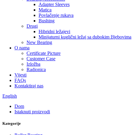
Adapter Sleeves
Matica
Povlačenje rukava
Bushing
Drugi
Hibridni ležajevi
Minijaturni kuglični ležaj sa dubokim žljebovima
New Bearing
O nama
Certificate Picture
Customer Case
Izložba
Radionica
Vijesti
FAQs
Kontaktiraj nas
English
Dom
Istaknuti proizvodi
Kategorije