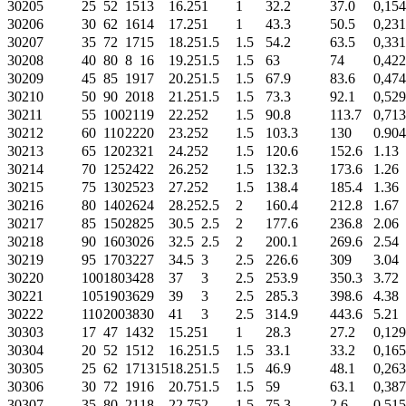
30205
25
52
15
13
16.25
1
1
32.2
37.0
0,154
30206
30
62
16
14
17.25
1
1
43.3
50.5
0,231
30207
35
72
17
15
18.25
1.5
1.5
54.2
63.5
0,331
30208
40
80
8
16
19.25
1.5
1.5
63
74
0,422
30209
45
85
19
17
20.25
1.5
1.5
67.9
83.6
0,474
30210
50
90
20
18
21.25
1.5
1.5
73.3
92.1
0,529
30211
55
100
21
19
22.25
2
1.5
90.8
113.7
0,713
30212
60
110
22
20
23.25
2
1.5
103.3
130
0.904
30213
65
120
23
21
24.25
2
1.5
120.6
152.6
1.13
30214
70
125
24
22
26.25
2
1.5
132.3
173.6
1.26
30215
75
130
25
23
27.25
2
1.5
138.4
185.4
1.36
30216
80
140
26
24
28.25
2.5
2
160.4
212.8
1.67
30217
85
150
28
25
30.5
2.5
2
177.6
236.8
2.06
30218
90
160
30
26
32.5
2.5
2
200.1
269.6
2.54
30219
95
170
32
27
34.5
3
2.5
226.6
309
3.04
30220
100
180
34
28
37
3
2.5
253.9
350.3
3.72
30221
105
190
36
29
39
3
2.5
285.3
398.6
4.38
30222
110
200
38
30
41
3
2.5
314.9
443.6
5.21
30303
17
47
14
32
15.25
1
1
28.3
27.2
0,129
30304
20
52
15
12
16.25
1.5
1.5
33.1
33.2
0,165
30305
25
62
17
1315
18.25
1.5
1.5
46.9
48.1
0,263
30306
30
72
19
16
20.75
1.5
1.5
59
63.1
0,387
30307
35
80
21
18
22.75
2
1.5
75.3
2.6
0,515