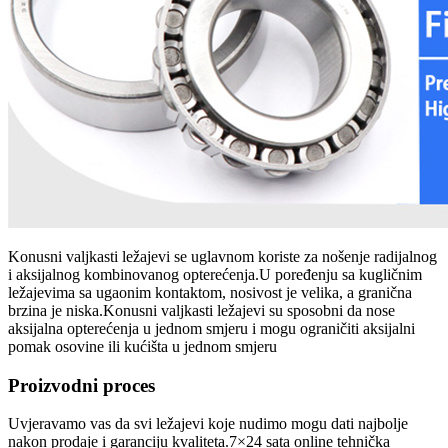
Konusni valjkasti ležajevi se uglavnom koriste za nošenje radijalnog
i aksijalnog kombinovanog opterećenja.U poređenju sa kugličnim
ležajevima sa ugaonim kontaktom, nosivost je velika, a granična
brzina je niska.Konusni valjkasti ležajevi su sposobni da nose
aksijalna opterećenja u jednom smjeru i mogu ograničiti aksijalni
pomak osovine ili kućišta u jednom smjeru
Proizvodni proces
Uvjeravamo vas da svi ležajevi koje nudimo mogu dati najbolje
nakon prodaje i garanciju kvaliteta.7×24 sata online tehnička