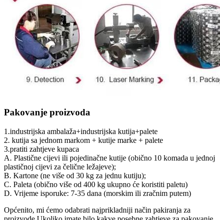
Pakovanje proizvoda
1.industrijska ambalaža+industrijska kutija+palete
2. kutija sa jednom markom + kutije marke + palete
3.pratiti zahtjeve kupaca
A. Plastične cijevi ili pojedinačne kutije (obično 10 komada u jednoj
plastičnoj cijevi za čelične ležajeve);
B. Kartone (ne više od 30 kg za jednu kutiju);
C. Paleta (obično više od 400 kg ukupno će koristiti paletu)
D. Vrijeme isporuke: 7-35 dana (morskim ili zračnim putem)
Općenito, mi ćemo odabrati najprikladniji način pakiranja za
proizvode.Ukoliko imate bilo kakve posebne zahtjeve za pakovanje,